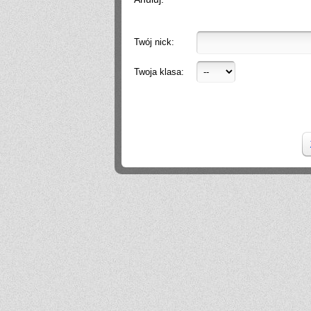
Dzień dobry, wiele firm wrzuca posty regularnie, ale bez efektu (zasięgi są, zapytań
brak). Układam strategię i treści na FB/IG tak, żeby budowały zaufanie i prowadziły
do kontaktu. Zapraszam do kontaktu, a przedstawię więcej informacji. Pozdrawiam,
Weronika Gajewska
Twój nick:
.
2026-06-29 18:39:16
Hello
2026-06-28 21:01:57
Twoja klasa:
.
2026-06-28 18:26:40
Próg rekrutacji to 80 a ja mam 170 xd
Mika
2026-06-24 21:45:53
Przestańcie.
.
2026-06-24 17:44:20
@absolwentka ja podobnie
Mika
2026-06-23 22:08:25
Szkoła jest super
Hejhej
2026-06-21 20:41:29
Pfff...
dawny ucze?
2026-06-19 22:34:44
Na pewno w tej szkole nie ma patologii i to jest plus porównując z innymi szkołami
w tbg
Jo
2026-06-18 18:54:31
Ja ledwo zdałem
Ja
2026-06-18 14:27:10
A patrząc tak z drugiej strony, to ci nauczyciele pewnie wspominają cie dziś
podobnie, o ile w ogóle.
Absolwentka
2026-06-18 13:14:30
Ja po prostu zle wspominam nauczycieli, z nauka nie mialam problemy