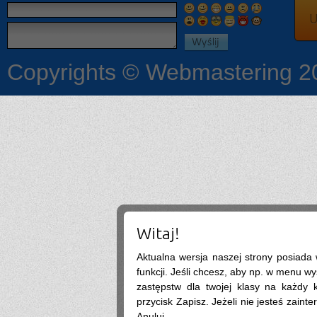
hej
U
x
2026-07-27 18:04:05
podaj ig moge opowiedziec
On
2026-07-27 12:52:08
Pytanie: wykaz podręczników dla 2kl to aktualny? Jest Descubre 3, a w 1kl miałem
Descubre1. I geo była nowa a teraz stara edycja wtf
Copyrights © Webmastering 2
Ona
2026-07-24 08:53:33
Czy jest jakaś lista podreczników dla pierwszoklasistów?
:3
2026-07-18 23:19:04
Chciałby może ktoś opowiedzieć coś więcej o szkole dostałam się i mam kilka
pytań a niekoniecznie mam się kogo zapytać więc możemy się dodać na Ig czy
coś i po prostu byśmy popisali bo na tym chcecie tematy się szybko zmieniają
.
2026-07-13 22:10:12
lista bedzie w szkole wywieszona zakwalifikowanych
wercia
2026-07-13 18:12:39
czy listy osob zakwalifikowanych i pozniej tych przyjetych beda na stronie szkoly
czy trzeba bedzie podejsc? a jak na stronie to gdzie dokladnie?
SIGMA
2026-07-11 10:08:34
nie
?
2026-07-08 18:19:24
Pozwalają u was nauczyciele korzystać z tabletów np do notatek albo żeby sobie
Witaj!
otworzyć podręcznik na Internecie czy raczej nie
.@
2026-07-07 08:56:40
Aktualna wersja naszej strony posiada
tak
.
2026-07-07 05:19:47
funkcji. Jeśli chcesz, aby np. w menu wy
Nie
zastępstw dla twojej klasy na każdy ko
.
2026-07-05 13:01:41
przycisk Zapisz. Jeżeli nie jesteś zainte
warto isc na biolchemang? fajna szkola?
Social Media
2026-06-30 11:10:27
Anuluj.