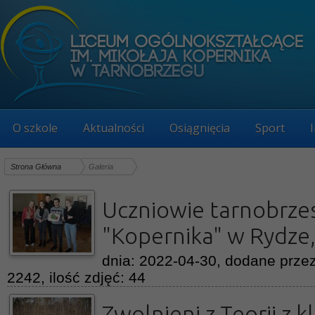
O szkole
Aktualności
Osiągnięcia
Sport
Strona Główna
Galeria
Uczniowie tarnobrze
"Kopernika" w Rydze
dnia: 2022-04-30, dodane przez
2242, ilość zdjęć: 44
Zwolnieni z Teorii z k