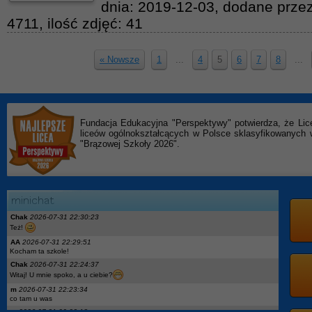
dnia: 2019-12-03, dodane przez
4711, ilość zdjęć: 41
« Nowsze
1
...
4
5
6
7
8
...
Fundacja Edukacyjna "Perspektywy" potwierdza, że Lic
liceów ogólnokształcących w Polsce sklasyfikowanyc
"Brązowej Szkoły 2026".
Chak
2026-07-31 22:30:23
Też!
AA
2026-07-31 22:29:51
Kocham ta szkole!
Chak
2026-07-31 22:24:37
Witaj! U mnie spoko, a u ciebie?
m
2026-07-31 22:23:34
co tam u was
m
2026-07-31 22:23:18