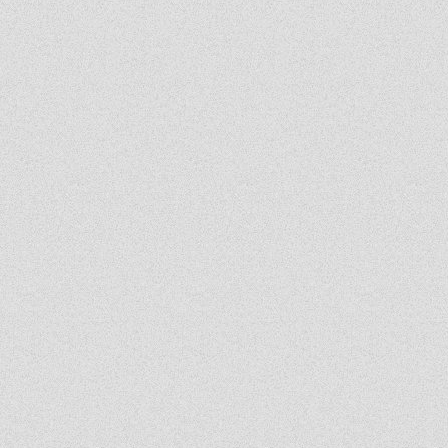
dawny ucze?
2026-06-17 21:18:38
Jeśli ktoś nie potrafi sobie poradzić w jachowiczu pod względem nauki to życze mu
powodzenia w życiu...
ja
2026-06-17 16:35:09
mnie też jest tutaj dobrze, spoko