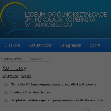
O szkole
Aktualności
Osiągnięcia
Sport
Strona Główna
Konkursy
Konkursy
Wg tytułów
-
Wg dat
"Girls Go IT" kurs organizowany przez AGH w Krakowie
III edycja Predator Games
Bezpłatne, zdalne zajęcia z programowania i AI dla uczniów