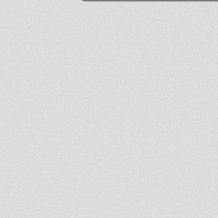
Mika
2026-06-24 21:45:53
Przestańcie.
.
2026-06-24 17:44:20
@absolwentka ja podobnie
Mika
2026-06-23 22:08:25
Szkoła jest super
Hejhej
2026-06-21 20:41:29
Pfff...
dawny ucze?
2026-06-19 22:34:44
Na pewno w tej szkole nie ma patologii i to jest plus porównując z innymi szkołami
w tbg
Jo
2026-06-18 18:54:31
Ja ledwo zdałem
Ja
2026-06-18 14:27:10
A patrząc tak z drugiej strony, to ci nauczyciele pewnie wspominają cie dziś
podobnie, o ile w ogóle.
Absolwentka
2026-06-18 13:14:30
Ja po prostu zle wspominam nauczycieli, z nauka nie mialam problemy
dawny ucze?
2026-06-17 21:18:38
Jeśli ktoś nie potrafi sobie poradzić w jachowiczu pod względem nauki to życze mu
powodzenia w życiu...
ja
2026-06-17 16:35:09
mnie też jest tutaj dobrze, spoko