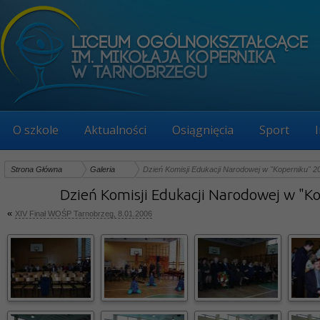
O szkole
Aktualności
Osiągnięcia
Sport
Strona Główna
Galeria
Dzień Komisji Edukacji Narodowej w "Koperniku" 2
Dzień Komisji Edukacji Narodowej w "Ko
«
XIV Finał WOŚP Tarnobrzeg, 8.01.2006