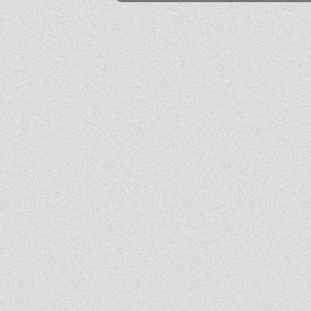
Mika
2026-06-24 21:45:53
Przestańcie.
.
2026-06-24 17:44:20
@absolwentka ja podobnie
Mika
2026-06-23 22:08:25
Szkoła jest super
Hejhej
2026-06-21 20:41:29
Pfff...
dawny ucze?
2026-06-19 22:34:44
Na pewno w tej szkole nie ma patologii i to jest plus porównując z innymi szkołami
w tbg
Jo
2026-06-18 18:54:31
Ja ledwo zdałem
Ja
2026-06-18 14:27:10
A patrząc tak z drugiej strony, to ci nauczyciele pewnie wspominają cie dziś
podobnie, o ile w ogóle.
Absolwentka
2026-06-18 13:14:30
Ja po prostu zle wspominam nauczycieli, z nauka nie mialam problemy
dawny ucze?
2026-06-17 21:18:38
Jeśli ktoś nie potrafi sobie poradzić w jachowiczu pod względem nauki to życze mu
powodzenia w życiu...
ja
2026-06-17 16:35:09
mnie też jest tutaj dobrze, spoko