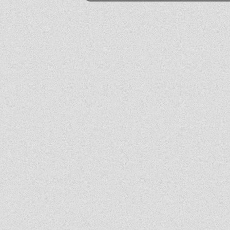
Mika
2026-06-24 21:45:53
Przestańcie.
.
2026-06-24 17:44:20
@absolwentka ja podobnie
Mika
2026-06-23 22:08:25
Szkoła jest super
Hejhej
2026-06-21 20:41:29
Pfff...
dawny ucze?
2026-06-19 22:34:44
Na pewno w tej szkole nie ma patologii i to jest plus porównując z innymi szkołami
w tbg
Jo
2026-06-18 18:54:31
Ja ledwo zdałem
Ja
2026-06-18 14:27:10
A patrząc tak z drugiej strony, to ci nauczyciele pewnie wspominają cie dziś
podobnie, o ile w ogóle.
Absolwentka
2026-06-18 13:14:30
Ja po prostu zle wspominam nauczycieli, z nauka nie mialam problemy
dawny ucze?
2026-06-17 21:18:38
Jeśli ktoś nie potrafi sobie poradzić w jachowiczu pod względem nauki to życze mu
powodzenia w życiu...
ja
2026-06-17 16:35:09
mnie też jest tutaj dobrze, spoko