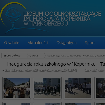
O szkole
Aktualności
Osiągnięcia
Sport
Strona Główna
Galeria
Inauguracja roku szkolnego w "Koperniku", Tarnob
Inauguracja roku szkolnego w "Koperniku", 
«
Sesja fotograficzna klas w "Koperniku", Tarnobrzeg 15.09.2023
"Kopernik" w obi