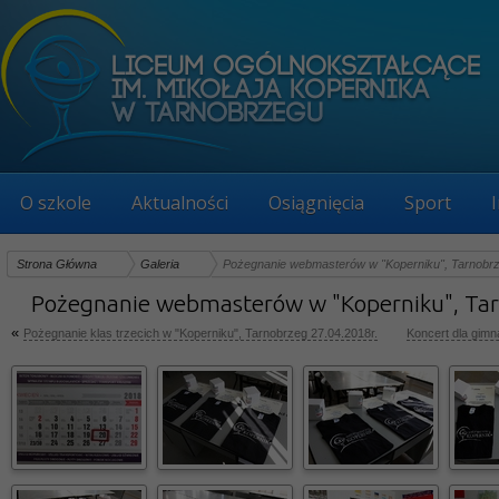
O szkole
Aktualności
Osiągnięcia
Sport
Strona Główna
Galeria
Pożegnanie webmasterów w "Koperniku", Tarnobrz
Pożegnanie webmasterów w "Koperniku", Tar
«
Pożegnanie klas trzecich w "Koperniku", Tarnobrzeg 27.04.2018r.
Koncert dla gimn