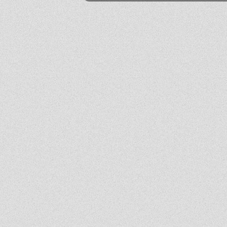
Mika
2026-06-24 21:45:53
Przestańcie.
.
2026-06-24 17:44:20
@absolwentka ja podobnie
Mika
2026-06-23 22:08:25
Szkoła jest super
Hejhej
2026-06-21 20:41:29
Pfff...
dawny ucze?
2026-06-19 22:34:44
Na pewno w tej szkole nie ma patologii i to jest plus porównując z innymi szkołami
w tbg
Jo
2026-06-18 18:54:31
Ja ledwo zdałem
Ja
2026-06-18 14:27:10
A patrząc tak z drugiej strony, to ci nauczyciele pewnie wspominają cie dziś
podobnie, o ile w ogóle.
Absolwentka
2026-06-18 13:14:30
Ja po prostu zle wspominam nauczycieli, z nauka nie mialam problemy
dawny ucze?
2026-06-17 21:18:38
Jeśli ktoś nie potrafi sobie poradzić w jachowiczu pod względem nauki to życze mu
powodzenia w życiu...
ja
2026-06-17 16:35:09
mnie też jest tutaj dobrze, spoko