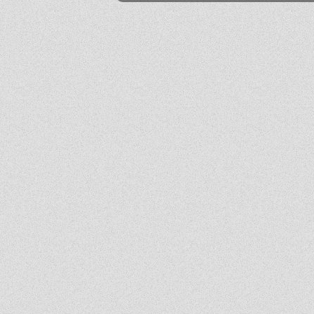
Mika
2026-06-24 21:45:53
Przestańcie.
.
2026-06-24 17:44:20
@absolwentka ja podobnie
Mika
2026-06-23 22:08:25
Szkoła jest super
Hejhej
2026-06-21 20:41:29
Pfff...
dawny ucze?
2026-06-19 22:34:44
Na pewno w tej szkole nie ma patologii i to jest plus porównując z innymi szkołami
w tbg
Jo
2026-06-18 18:54:31
Ja ledwo zdałem
Ja
2026-06-18 14:27:10
A patrząc tak z drugiej strony, to ci nauczyciele pewnie wspominają cie dziś
podobnie, o ile w ogóle.
Absolwentka
2026-06-18 13:14:30
Ja po prostu zle wspominam nauczycieli, z nauka nie mialam problemy
dawny ucze?
2026-06-17 21:18:38
Jeśli ktoś nie potrafi sobie poradzić w jachowiczu pod względem nauki to życze mu
powodzenia w życiu...
ja
2026-06-17 16:35:09
mnie też jest tutaj dobrze, spoko