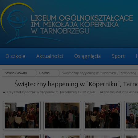
O szkole
Aktualności
Osiągnięcia
Sport
Strona Główna
Galeria
Świąteczny happening w "Koperniku", Tarnobrzeg 
Świąteczny happening w "Koperniku", Tarn
«
Krzysztof Ignaczak w "Koperniku", Tarnobrzeg 12.12.2024r.
Akademia Malucha w nasz