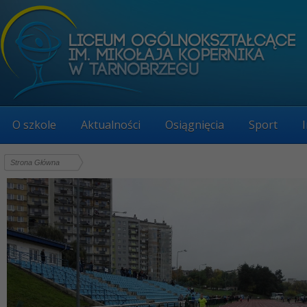
O szkole
Aktualności
Osiągnięcia
Sport
Strona Główna