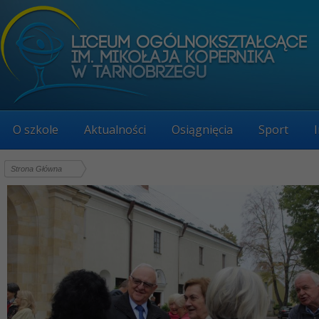
O szkole
Aktualności
Osiągnięcia
Sport
Strona Główna