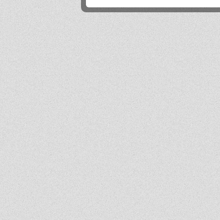
Próg rekrutacji to 80 a ja mam 170 xd
Mika
2026-06-24 21:45:53
Przestańcie.
.
2026-06-24 17:44:20
@absolwentka ja podobnie
Mika
2026-06-23 22:08:25
Szkoła jest super
Hejhej
2026-06-21 20:41:29
Pfff...
dawny ucze?
2026-06-19 22:34:44
Na pewno w tej szkole nie ma patologii i to jest plus porównując z innymi szkołami
w tbg
Jo
2026-06-18 18:54:31
Ja ledwo zdałem
Ja
2026-06-18 14:27:10
A patrząc tak z drugiej strony, to ci nauczyciele pewnie wspominają cie dziś
podobnie, o ile w ogóle.
Absolwentka
2026-06-18 13:14:30
Ja po prostu zle wspominam nauczycieli, z nauka nie mialam problemy
dawny ucze?
2026-06-17 21:18:38
Jeśli ktoś nie potrafi sobie poradzić w jachowiczu pod względem nauki to życze mu
powodzenia w życiu...
ja
2026-06-17 16:35:09
mnie też jest tutaj dobrze, spoko