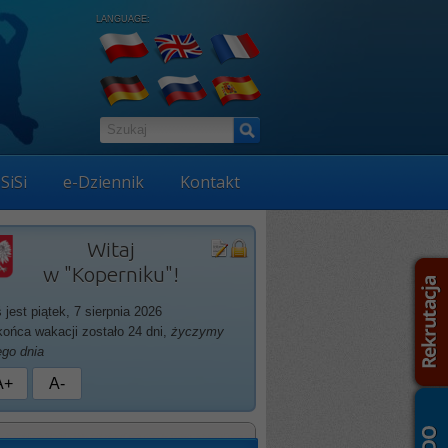
LANGUAGE:
SiSi
e-Dziennik
Kontakt
Witaj
w "Koperniku"!
ś jest piątek, 7 sierpnia 2026
końca wakacji zostało 24 dni,
życzymy
ego dnia
A+
A-