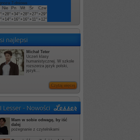
gnoza 7-dniowa
Nie
Pn
Wt
Śr
Czw
°
+
28°
+
34°
+
28°
+
27°
+
29°
°
+
14°
+
16°
+
16°
+
11°
+
12°
si najlepsi
Michał Teter
Uczeń klasy
humanistycznej. W szkole
rozszerza język polski,
język...
Czytaj więcej
I Lesser - Nowości
Mam w sobie odwagę, by iść
dalej
pożegnanie z czytelnikami