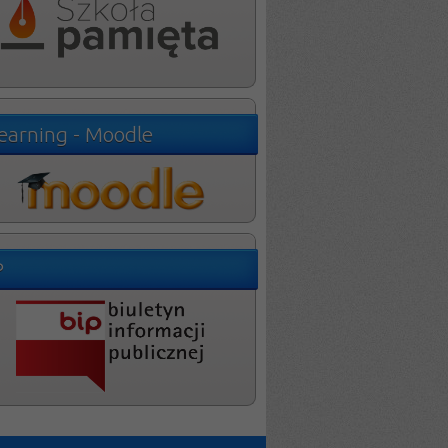
learning - Moodle
P