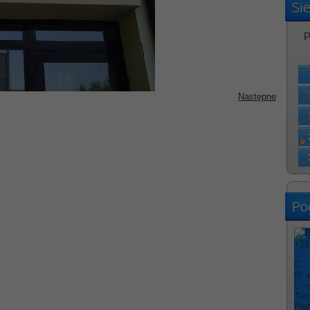
Si
P
Następne
Po
+
21
°
C
H:
L:
+
Tar
Pią