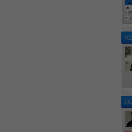
Pro
So
+
25
+
16
Na
SG