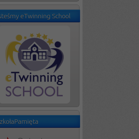
steśmy eTwinning School
zkołaPamięta