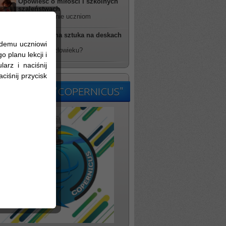
Opowieść o miłości i szkolnych
szaleństwach
rzucił wyzwanie uczniom
Futurystyczna sztuka na deskach
TDK
żdemu uczniowi
kim jesteś człowieku?
 planu lekcji i
arz i naciśnij
ciśnij przycisk
kolne Radio "COPERNICUS"