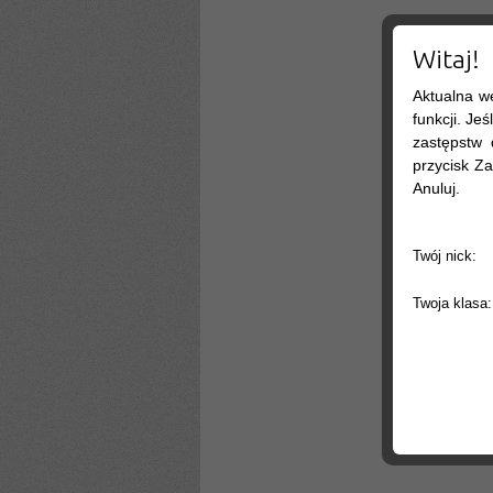
Witaj!
Aktualna w
funkcji. Je
zastępstw 
przycisk Za
Anuluj.
Twój nick:
Twoja klasa: