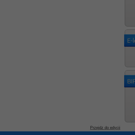
E-
BI
Przejdz do edycji