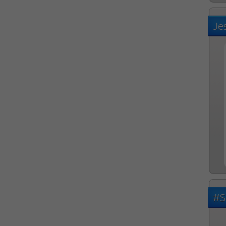
Je
#S