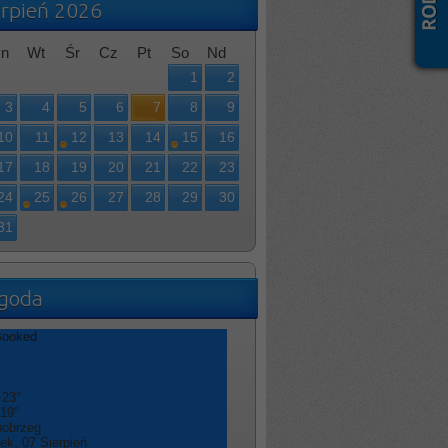
erpień 2026
n
Wt
Śr
Cz
Pt
So
Nd
1
2
3
4
5
6
7
8
9
10
11
12
13
14
15
16
17
18
19
20
21
22
23
24
25
26
27
28
29
30
31
goda
+
23°
19°
nobrzeg
tek, 07 Sierpień