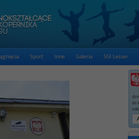
ągnięcia
Sport
Inne
Galeria
SGI Lesser
dzi
do 
mił