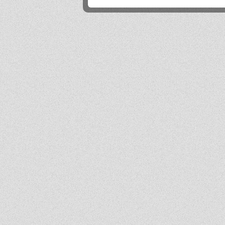
Próg rekrutacji to 80 a ja mam 170 xd
Mika
2026-06-24 21:45:53
Przestańcie.
.
2026-06-24 17:44:20
@absolwentka ja podobnie
Mika
2026-06-23 22:08:25
Szkoła jest super
Hejhej
2026-06-21 20:41:29
Pfff...
dawny ucze?
2026-06-19 22:34:44
Na pewno w tej szkole nie ma patologii i to jest plus porównując z innymi szkołami
w tbg
Jo
2026-06-18 18:54:31
Ja ledwo zdałem
Ja
2026-06-18 14:27:10
A patrząc tak z drugiej strony, to ci nauczyciele pewnie wspominają cie dziś
podobnie, o ile w ogóle.
Absolwentka
2026-06-18 13:14:30
Ja po prostu zle wspominam nauczycieli, z nauka nie mialam problemy
dawny ucze?
2026-06-17 21:18:38
Jeśli ktoś nie potrafi sobie poradzić w jachowiczu pod względem nauki to życze mu
powodzenia w życiu...
ja
2026-06-17 16:35:09
mnie też jest tutaj dobrze, spoko