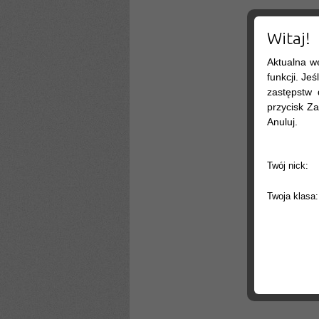
Witaj!
Aktualna w
funkcji. Je
zastępstw 
przycisk Za
Anuluj.
Twój nick:
Twoja klasa: