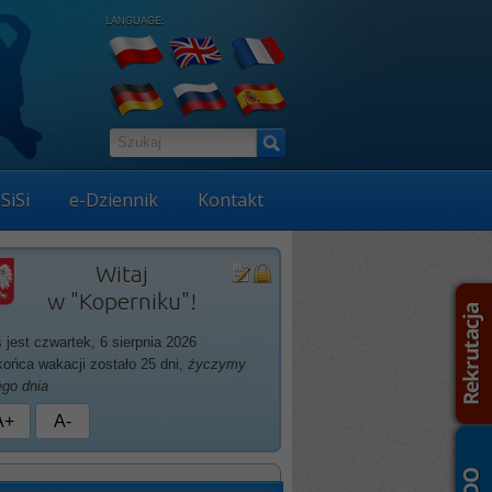
LANGUAGE:
SiSi
e-Dziennik
Kontakt
Witaj
w "Koperniku"!
ś jest czwartek, 6 sierpnia 2026
końca wakacji zostało 25 dni,
życzymy
ego dnia
A+
A-