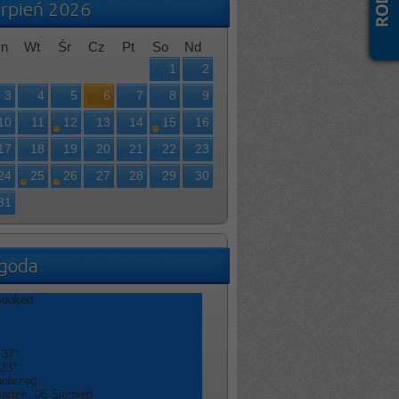
erpień 2026
n
Wt
Śr
Cz
Pt
So
Nd
1
2
3
4
5
6
7
8
9
10
11
12
13
14
15
16
17
18
19
20
21
22
23
24
25
26
27
28
29
30
31
goda
+
37°
23°
nobrzeg
artek, 06 Sierpień