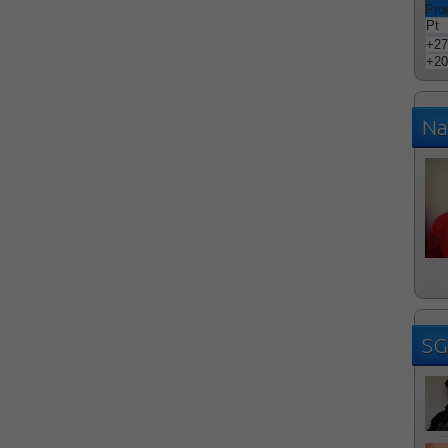
Pro
Pt
+
27
+
20
Na
SG