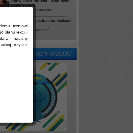
Opowieść o miłości i szkolnych
szaleństwach
rzucił wyzwanie uczniom
Futurystyczna sztuka na deskach
TDK
żdemu uczniowi
kim jesteś człowieku?
 planu lekcji i
arz i naciśnij
ciśnij przycisk
kolne Radio "COPERNICUS"