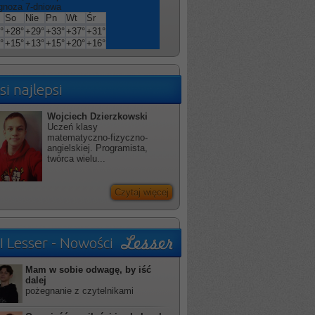
gnoza 7-dniowa
So
Nie
Pn
Wt
Śr
°
+
28°
+
29°
+
33°
+
37°
+
31°
°
+
15°
+
13°
+
15°
+
20°
+
16°
si najlepsi
Wojciech Dzierzkowski
Uczeń klasy
matematyczno-fizyczno-
angielskiej. Programista,
twórca wielu...
Czytaj więcej
I Lesser - Nowości
Mam w sobie odwagę, by iść
dalej
pożegnanie z czytelnikami