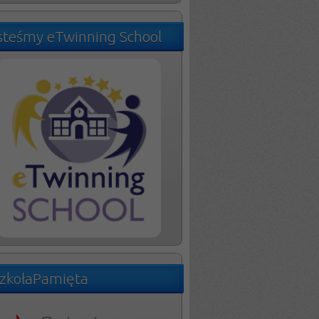
steśmy eTwinning School
zkołaPamięta