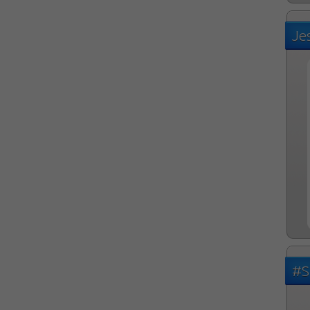
Je
#S