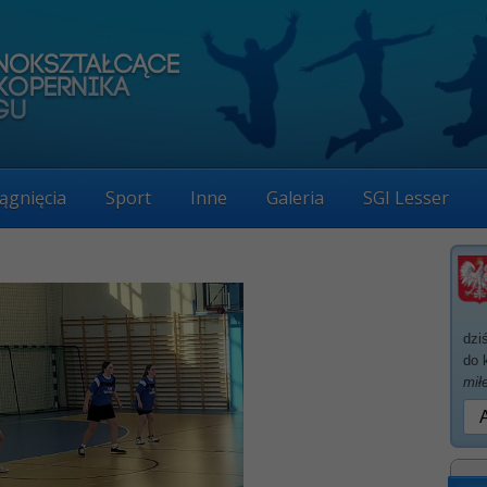
ągnięcia
Sport
Inne
Galeria
SGI Lesser
dzi
do 
mił