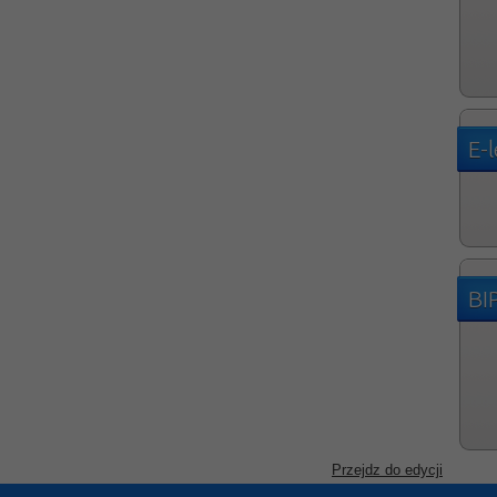
E-
BI
Przejdz do edycji