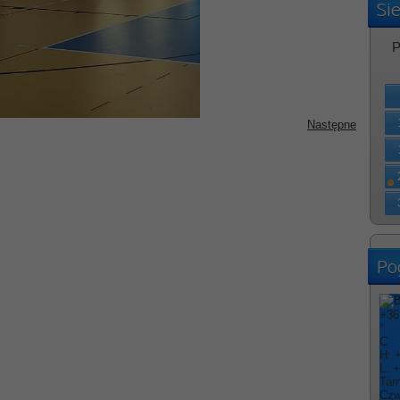
Si
P
Następne
Po
+
36
°
C
H:
L:
+
Tar
Czw