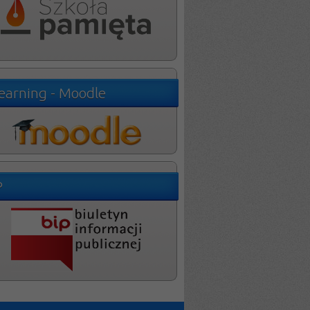
learning - Moodle
P