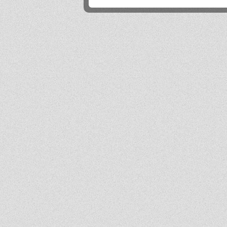
Próg rekrutacji to 80 a ja mam 170 xd
Mika
2026-06-24 21:45:53
Przestańcie.
.
2026-06-24 17:44:20
@absolwentka ja podobnie
Mika
2026-06-23 22:08:25
Szkoła jest super
Hejhej
2026-06-21 20:41:29
Pfff...
dawny ucze?
2026-06-19 22:34:44
Na pewno w tej szkole nie ma patologii i to jest plus porównując z innymi szkołami
w tbg
Jo
2026-06-18 18:54:31
Ja ledwo zdałem
Ja
2026-06-18 14:27:10
A patrząc tak z drugiej strony, to ci nauczyciele pewnie wspominają cie dziś
podobnie, o ile w ogóle.
Absolwentka
2026-06-18 13:14:30
Ja po prostu zle wspominam nauczycieli, z nauka nie mialam problemy
dawny ucze?
2026-06-17 21:18:38
Jeśli ktoś nie potrafi sobie poradzić w jachowiczu pod względem nauki to życze mu
powodzenia w życiu...
ja
2026-06-17 16:35:09
mnie też jest tutaj dobrze, spoko