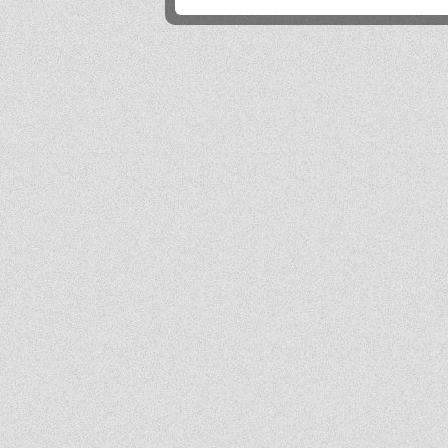
Próg rekrutacji to 80 a ja mam 170 xd
Mika
2026-06-24 21:45:53
Przestańcie.
.
2026-06-24 17:44:20
@absolwentka ja podobnie
Mika
2026-06-23 22:08:25
Szkoła jest super
Hejhej
2026-06-21 20:41:29
Pfff...
dawny ucze?
2026-06-19 22:34:44
Na pewno w tej szkole nie ma patologii i to jest plus porównując z innymi szkołami
w tbg
Jo
2026-06-18 18:54:31
Ja ledwo zdałem
Ja
2026-06-18 14:27:10
A patrząc tak z drugiej strony, to ci nauczyciele pewnie wspominają cie dziś
podobnie, o ile w ogóle.
Absolwentka
2026-06-18 13:14:30
Ja po prostu zle wspominam nauczycieli, z nauka nie mialam problemy
dawny ucze?
2026-06-17 21:18:38
Jeśli ktoś nie potrafi sobie poradzić w jachowiczu pod względem nauki to życze mu
powodzenia w życiu...
ja
2026-06-17 16:35:09
mnie też jest tutaj dobrze, spoko