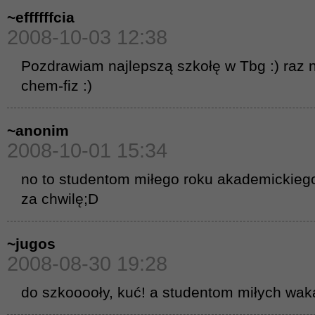
~effffffcia
2008-10-03 12:38
Pozdrawiam najlepszą szkołę w Tbg :) raz na
chem-fiz :)
~anonim
2008-10-01 15:34
no to studentom miłego roku akademickiego
za chwilę;D
~jugos
2008-08-30 19:28
do szkooooły, kuć! a studentom miłych waka