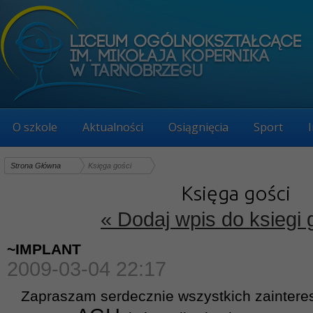
O szkole
Aktualności
Osiągnięcia
Sport
Strona Główna
Księga gości
Księga gości
« Dodaj wpis do ksiegi 
~IMPLANT
2009-03-04 22:17
Zapraszam serdecznie wszystkich zainter