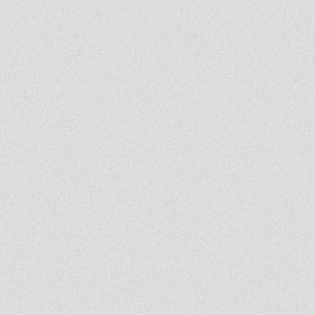
Jeśli ktoś nie potrafi sobie poradzić w jachowiczu pod względem nauki to życze mu
powodzenia w życiu...
ja
2026-06-17 16:35:09
mnie też jest tutaj dobrze, spoko