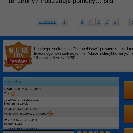
tej strony? Potrzebuje pomocy… plis
« Nowsze
1
...
4
5
6
7
8
...
Fundacja Edukacyjna "Perspektywy" potwierdza, że Lic
liceów ogólnokształcących w Polsce sklasyfikowanyc
"Brązowej Szkoły 2026".
Chak
2026-07-31 22:30:23
Też!
AA
2026-07-31 22:29:51
Kocham ta szkole!
Chak
2026-07-31 22:24:37
Witaj! U mnie spoko, a u ciebie?
m
2026-07-31 22:23:34
co tam u was
m
2026-07-31 22:23:18