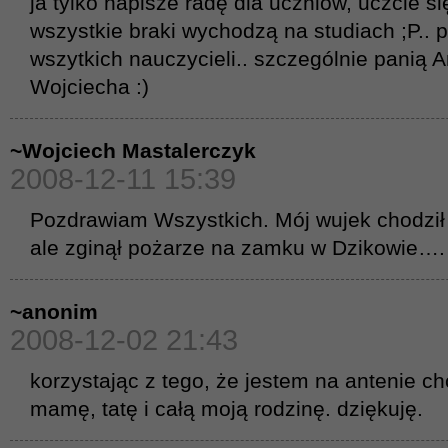
ja tylko napisze radę dla uczniów, uczcie si
wszystkie braki wychodzą na studiach ;P..
wszytkich nauczycieli.. szczególnie panią 
Wojciecha :)
~Wojciech Mastalerczyk
2008-12-11 15:39
Pozdrawiam Wszystkich. Mój wujek chodził 
ale zginął pożarze na zamku w Dzikowie….
~anonim
2008-12-02 21:43
korzystając z tego, że jestem na antenie c
mamę, tatę i całą moją rodzinę. dziękuję.