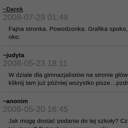
~Darek
2008-07-29 01:49
Fajna stronka. Powodzonka. Grafika spoko,
oko.
~judyta
2008-05-23 18:11
W dziale dla gimnazjalistów na stronie głó
kliknij tam już później wszystko pisze…pzdr
~anonim
2008-05-20 16:45
Jak mogę dostać podanie do tej szkoły? Cz