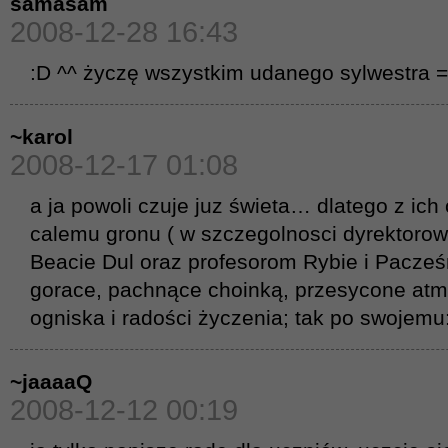
samasam
2008-12-28 16:43
:D ^^ życzę wszystkim udanego sylwestra =
~karol
2008-12-17 01:08
a ja powoli czuje juz świeta… dlatego z ich
calemu gronu ( w szczegolnosci dyrektorow
Beacie Dul oraz profesorom Rybie i Pacześ
gorace, pachnące choinką, przesycone at
ogniska i radości życzenia; tak po swojemu:
~jaaaaQ
2008-12-12 00:19