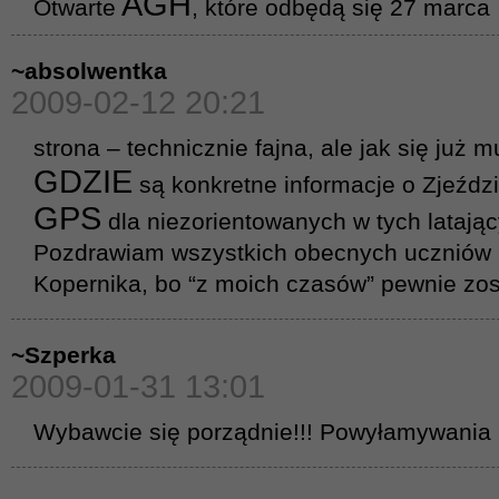
AGH
Otwarte
, które odbędą się 27 marca
~absolwentka
2009-02-12 20:21
strona – technicznie fajna, ale jak się już m
GDZIE
są konkretne informacje o Zjeździ
GPS
dla niezorientowanych w tych latają
Pozdrawiam wszystkich obecnych uczniów i
Kopernika, bo “z moich czasów” pewnie zo
~Szperka
2009-01-31 13:01
Wybawcie się porządnie!!! Powyłamywania