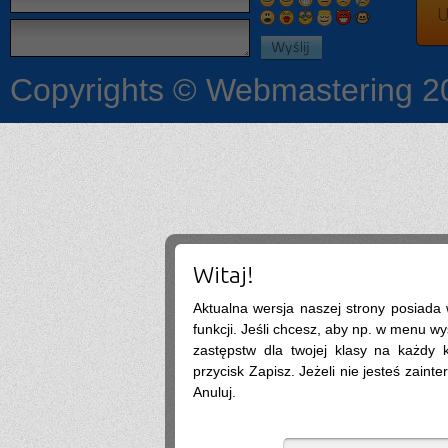
hej
U
x
2026-07-27 18:04:05
podaj ig moge opowiedziec
On
2026-07-27 12:52:08
Pytanie: wykaz podręczników dla 2kl to aktualny? Jest Descubre 3, a w 1kl miałem
Descubre1. I geo była nowa a teraz stara edycja wtf
Copyrights © Webmastering 2
Ona
2026-07-24 08:53:33
Czy jest jakaś lista podreczników dla pierwszoklasistów?
:3
2026-07-18 23:19:04
Chciałby może ktoś opowiedzieć coś więcej o szkole dostałam się i mam kilka
pytań a niekoniecznie mam się kogo zapytać więc możemy się dodać na Ig czy
coś i po prostu byśmy popisali bo na tym chcecie tematy się szybko zmieniają
.
2026-07-13 22:10:12
lista bedzie w szkole wywieszona zakwalifikowanych
wercia
2026-07-13 18:12:39
czy listy osob zakwalifikowanych i pozniej tych przyjetych beda na stronie szkoly
czy trzeba bedzie podejsc? a jak na stronie to gdzie dokladnie?
SIGMA
2026-07-11 10:08:34
Witaj!
nie
?
2026-07-08 18:19:24
Pozwalają u was nauczyciele korzystać z tabletów np do notatek albo żeby sobie
Aktualna wersja naszej strony posiada
otworzyć podręcznik na Internecie czy raczej nie
funkcji. Jeśli chcesz, aby np. w menu wy
.@
2026-07-07 08:56:40
zastępstw dla twojej klasy na każdy ko
tak
.
2026-07-07 05:19:47
przycisk Zapisz. Jeżeli nie jesteś zainte
Nie
Anuluj.
.
2026-07-05 13:01:41
warto isc na biolchemang? fajna szkola?
Social Media
2026-06-30 11:10:27
Dzień dobry, wiele firm wrzuca posty regularnie, ale bez efektu (zasięgi są, zapytań