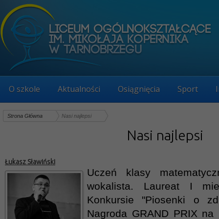
O szkole
Aktualności
Osiągnięcia
Sport
Strona Główna
Nasi najlepsi
Nasi najlepsi
Łukasz Sławiński
Uczeń klasy matematyczn
wokalista. Laureat I m
Konkursie "Piosenki o z
Nagroda GRAND PRIX na 