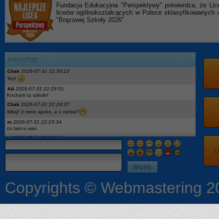
Fundacja Edukacyjna "Perspektywy" potwierdza, że Lic
liceów ogólnokształcących w Polsce sklasyfikowanyc
"Brązowej Szkoły 2026".
Chak
2026-07-31 22:30:23
Też!
AA
2026-07-31 22:29:51
Kocham ta szkole!
Chak
2026-07-31 22:24:37
Witaj! U mnie spoko, a u ciebie?
m
2026-07-31 22:23:34
co tam u was
m
2026-07-31 22:23:18
hej
U
x
2026-07-27 18:04:05
podaj ig moge opowiedziec
On
2026-07-27 12:52:08
Pytanie: wykaz podręczników dla 2kl to aktualny? Jest Descubre 3, a w 1kl miałem
Descubre1. I geo była nowa a teraz stara edycja wtf
Copyrights © Webmastering 2
Ona
2026-07-24 08:53:33
Czy jest jakaś lista podreczników dla pierwszoklasistów?
:3
2026-07-18 23:19:04
Chciałby może ktoś opowiedzieć coś więcej o szkole dostałam się i mam kilka
pytań a niekoniecznie mam się kogo zapytać więc możemy się dodać na Ig czy