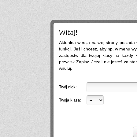
coś i po prostu byśmy popisali bo na tym chcecie tematy się szybko zmieniają
.
2026-07-13 22:10:12
lista bedzie w szkole wywieszona zakwalifikowanych
wercia
2026-07-13 18:12:39
czy listy osob zakwalifikowanych i pozniej tych przyjetych beda na stronie szkoly
czy trzeba bedzie podejsc? a jak na stronie to gdzie dokladnie?
Witaj!
SIGMA
2026-07-11 10:08:34
nie
Aktualna wersja naszej strony posiada
?
2026-07-08 18:19:24
Pozwalają u was nauczyciele korzystać z tabletów np do notatek albo żeby sobie
funkcji. Jeśli chcesz, aby np. w menu wy
otworzyć podręcznik na Internecie czy raczej nie
zastępstw dla twojej klasy na każdy ko
.@
2026-07-07 08:56:40
tak
przycisk Zapisz. Jeżeli nie jesteś zainte
.
2026-07-07 05:19:47
Anuluj.
Nie
.
2026-07-05 13:01:41
warto isc na biolchemang? fajna szkola?
Social Media
2026-06-30 11:10:27
Twój nick:
Dzień dobry, wiele firm wrzuca posty regularnie, ale bez efektu (zasięgi są, zapytań
brak). Układam strategię i treści na FB/IG tak, żeby budowały zaufanie i prowadziły
do kontaktu. Zapraszam do kontaktu, a przedstawię więcej informacji. Pozdrawiam,
Twoja klasa:
Weronika Gajewska
.
2026-06-29 18:39:16
Hello
2026-06-28 21:01:57
.
2026-06-28 18:26:40
Próg rekrutacji to 80 a ja mam 170 xd