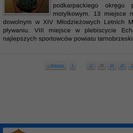
podkarpackiego okręgu 
motylkowym. 13 miejsce 
dowolnym w XIV Młodzieżowych Letnich Mi
pływaniu. VIII miejsce w plebiscycie E
najlepszych sportowców powiatu tarnobrzesk
« Nowsze
1
...
17
18
19
20
2