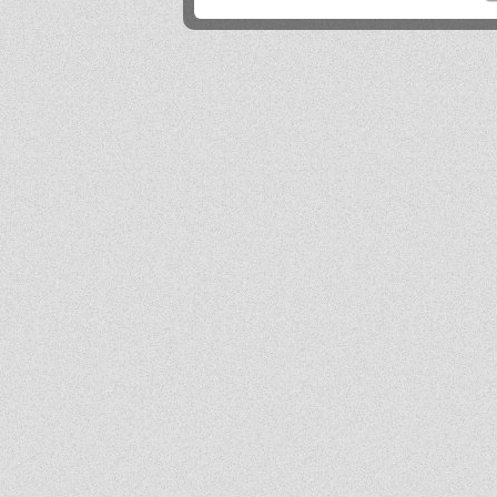
Mika
2026-06-24 21:45:53
Przestańcie.
.
2026-06-24 17:44:20
@absolwentka ja podobnie
Mika
2026-06-23 22:08:25
Szkoła jest super
Hejhej
2026-06-21 20:41:29
Pfff...
dawny ucze?
2026-06-19 22:34:44
Na pewno w tej szkole nie ma patologii i to jest plus porównując z innymi szkołami
w tbg
Jo
2026-06-18 18:54:31
Ja ledwo zdałem
Ja
2026-06-18 14:27:10
A patrząc tak z drugiej strony, to ci nauczyciele pewnie wspominają cie dziś
podobnie, o ile w ogóle.
Absolwentka
2026-06-18 13:14:30
Ja po prostu zle wspominam nauczycieli, z nauka nie mialam problemy
dawny ucze?
2026-06-17 21:18:38
Jeśli ktoś nie potrafi sobie poradzić w jachowiczu pod względem nauki to życze mu
powodzenia w życiu...
ja
2026-06-17 16:35:09
mnie też jest tutaj dobrze, spoko