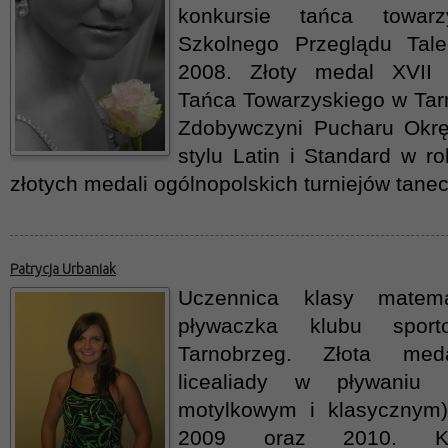
konkursie tańca towar
Szkolnego Przeglądu Tal
2008. Złoty medal XVII 
Tańca Towarzyskiego w Tar
Zdobywczyni Pucharu Okr
stylu Latin i Standard w r
złotych medali ogólnopolskich turniejów tane
Patrycja Urbaniak
Uczennica klasy matema
pływaczka klubu spor
Tarnobrzeg. Złota meda
licealiady w pływaniu
motylkowym i klasycznym
2009 oraz 2010. Kilk