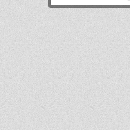
Mika
2026-06-24 21:45:53
Przestańcie.
.
2026-06-24 17:44:20
@absolwentka ja podobnie
Mika
2026-06-23 22:08:25
Szkoła jest super
Hejhej
2026-06-21 20:41:29
Pfff...
dawny ucze?
2026-06-19 22:34:44
Na pewno w tej szkole nie ma patologii i to jest plus porównując z innymi szkołami
w tbg
Jo
2026-06-18 18:54:31
Ja ledwo zdałem
Ja
2026-06-18 14:27:10
A patrząc tak z drugiej strony, to ci nauczyciele pewnie wspominają cie dziś
podobnie, o ile w ogóle.
Absolwentka
2026-06-18 13:14:30
Ja po prostu zle wspominam nauczycieli, z nauka nie mialam problemy
dawny ucze?
2026-06-17 21:18:38
Jeśli ktoś nie potrafi sobie poradzić w jachowiczu pod względem nauki to życze mu
powodzenia w życiu...
ja
2026-06-17 16:35:09
mnie też jest tutaj dobrze, spoko