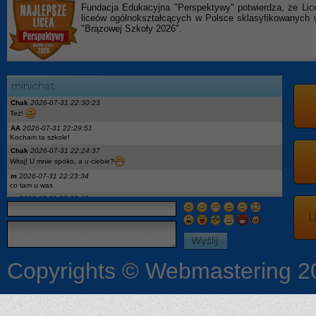
Fundacja Edukacyjna "Perspektywy" potwierdza, że Lic
liceów ogólnokształcących w Polsce sklasyfikowanyc
"Brązowej Szkoły 2026".
Chak
2026-07-31 22:30:23
Też!
AA
2026-07-31 22:29:51
Kocham ta szkole!
Chak
2026-07-31 22:24:37
Witaj! U mnie spoko, a u ciebie?
m
2026-07-31 22:23:34
co tam u was
m
2026-07-31 22:23:18
hej
U
x
2026-07-27 18:04:05
podaj ig moge opowiedziec
On
2026-07-27 12:52:08
Pytanie: wykaz podręczników dla 2kl to aktualny? Jest Descubre 3, a w 1kl miałem
Descubre1. I geo była nowa a teraz stara edycja wtf
Copyrights © Webmastering 2
Ona
2026-07-24 08:53:33
Czy jest jakaś lista podreczników dla pierwszoklasistów?
:3
2026-07-18 23:19:04
Chciałby może ktoś opowiedzieć coś więcej o szkole dostałam się i mam kilka
pytań a niekoniecznie mam się kogo zapytać więc możemy się dodać na Ig czy