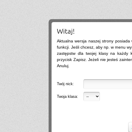
coś i po prostu byśmy popisali bo na tym chcecie tematy się szybko zmieniają
.
2026-07-13 22:10:12
lista bedzie w szkole wywieszona zakwalifikowanych
wercia
2026-07-13 18:12:39
czy listy osob zakwalifikowanych i pozniej tych przyjetych beda na stronie szkoly
czy trzeba bedzie podejsc? a jak na stronie to gdzie dokladnie?
Witaj!
SIGMA
2026-07-11 10:08:34
nie
Aktualna wersja naszej strony posiada
?
2026-07-08 18:19:24
Pozwalają u was nauczyciele korzystać z tabletów np do notatek albo żeby sobie
funkcji. Jeśli chcesz, aby np. w menu wy
otworzyć podręcznik na Internecie czy raczej nie
zastępstw dla twojej klasy na każdy ko
.@
2026-07-07 08:56:40
tak
przycisk Zapisz. Jeżeli nie jesteś zainte
.
2026-07-07 05:19:47
Anuluj.
Nie
.
2026-07-05 13:01:41
warto isc na biolchemang? fajna szkola?
Social Media
2026-06-30 11:10:27
Twój nick:
Dzień dobry, wiele firm wrzuca posty regularnie, ale bez efektu (zasięgi są, zapytań
brak). Układam strategię i treści na FB/IG tak, żeby budowały zaufanie i prowadziły
do kontaktu. Zapraszam do kontaktu, a przedstawię więcej informacji. Pozdrawiam,
Twoja klasa:
Weronika Gajewska
.
2026-06-29 18:39:16
Hello
2026-06-28 21:01:57
.
2026-06-28 18:26:40
Próg rekrutacji to 80 a ja mam 170 xd