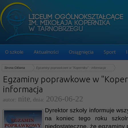
O szkole
Aktualności
Osiągnięcia
Sport
Strona Główna
Egzaminy poprawkowe w "Koperniku" - informacja
Egzaminy poprawkowe w "Kopern
informacja
nite
2026-06-22
autor:
, dnia:
Dyrektor szkoły informuje wsz
na koniec tego roku szkol
niedostateczne, że egzamin