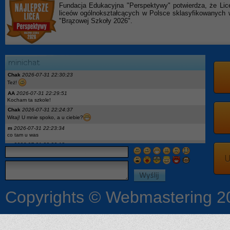
Fundacja Edukacyjna "Perspektywy" potwierdza, że Lic
liceów ogólnokształcących w Polsce sklasyfikowanyc
"Brązowej Szkoły 2026".
Chak
2026-07-31 22:30:23
Też!
AA
2026-07-31 22:29:51
Kocham ta szkole!
Chak
2026-07-31 22:24:37
Witaj! U mnie spoko, a u ciebie?
m
2026-07-31 22:23:34
co tam u was
m
2026-07-31 22:23:18
hej
U
x
2026-07-27 18:04:05
podaj ig moge opowiedziec
On
2026-07-27 12:52:08
Pytanie: wykaz podręczników dla 2kl to aktualny? Jest Descubre 3, a w 1kl miałem
Descubre1. I geo była nowa a teraz stara edycja wtf
Copyrights © Webmastering 2
Ona
2026-07-24 08:53:33
Czy jest jakaś lista podreczników dla pierwszoklasistów?
:3
2026-07-18 23:19:04
Chciałby może ktoś opowiedzieć coś więcej o szkole dostałam się i mam kilka
pytań a niekoniecznie mam się kogo zapytać więc możemy się dodać na Ig czy