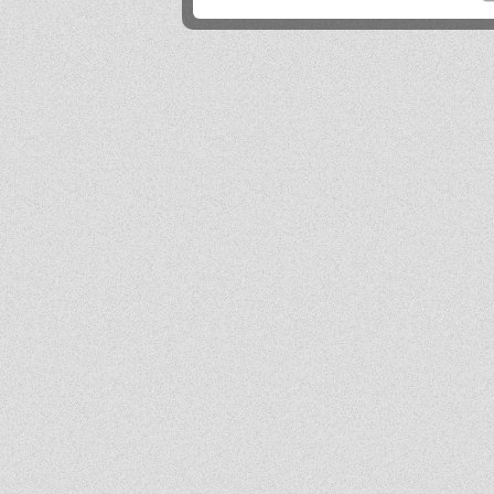
Mika
2026-06-24 21:45:53
Przestańcie.
.
2026-06-24 17:44:20
@absolwentka ja podobnie
Mika
2026-06-23 22:08:25
Szkoła jest super
Hejhej
2026-06-21 20:41:29
Pfff...
dawny ucze?
2026-06-19 22:34:44
Na pewno w tej szkole nie ma patologii i to jest plus porównując z innymi szkołami
w tbg
Jo
2026-06-18 18:54:31
Ja ledwo zdałem
Ja
2026-06-18 14:27:10
A patrząc tak z drugiej strony, to ci nauczyciele pewnie wspominają cie dziś
podobnie, o ile w ogóle.
Absolwentka
2026-06-18 13:14:30
Ja po prostu zle wspominam nauczycieli, z nauka nie mialam problemy
dawny ucze?
2026-06-17 21:18:38
Jeśli ktoś nie potrafi sobie poradzić w jachowiczu pod względem nauki to życze mu
powodzenia w życiu...
ja
2026-06-17 16:35:09
mnie też jest tutaj dobrze, spoko