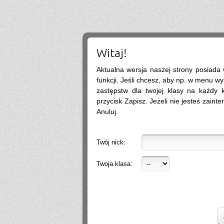
coś i po prostu byśmy popisali bo na tym chcecie tematy się szybko zmieniają
.
2026-07-13 22:10:12
lista bedzie w szkole wywieszona zakwalifikowanych
wercia
2026-07-13 18:12:39
czy listy osob zakwalifikowanych i pozniej tych przyjetych beda na stronie szkoly
czy trzeba bedzie podejsc? a jak na stronie to gdzie dokladnie?
Witaj!
SIGMA
2026-07-11 10:08:34
nie
Aktualna wersja naszej strony posiada
?
2026-07-08 18:19:24
Pozwalają u was nauczyciele korzystać z tabletów np do notatek albo żeby sobie
funkcji. Jeśli chcesz, aby np. w menu wy
otworzyć podręcznik na Internecie czy raczej nie
zastępstw dla twojej klasy na każdy ko
.@
2026-07-07 08:56:40
tak
przycisk Zapisz. Jeżeli nie jesteś zainte
.
2026-07-07 05:19:47
Anuluj.
Nie
.
2026-07-05 13:01:41
warto isc na biolchemang? fajna szkola?
Social Media
2026-06-30 11:10:27
Twój nick:
Dzień dobry, wiele firm wrzuca posty regularnie, ale bez efektu (zasięgi są, zapytań
brak). Układam strategię i treści na FB/IG tak, żeby budowały zaufanie i prowadziły
do kontaktu. Zapraszam do kontaktu, a przedstawię więcej informacji. Pozdrawiam,
Twoja klasa:
Weronika Gajewska
.
2026-06-29 18:39:16
Hello
2026-06-28 21:01:57
.
2026-06-28 18:26:40
Próg rekrutacji to 80 a ja mam 170 xd