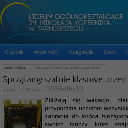
O szkole
Aktualności
Osiągnięcia
Sport
Strona Główna
Sprzątamy szatnie klasowe przed wakacjami
Sprzątamy szatnie klasowe przed
nite
2026-06-19
autor:
, dnia:
Zbliżają się wakacje, dla
przypomina uczniom wszystkic
zabrania do końca bieżąceg
swoich rzeczy, które zna