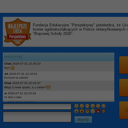
Fundacja Edukacyjna "Perspektywy" potwierdza, że Lic
liceów ogólnokształcących w Polsce sklasyfikowanyc
"Brązowej Szkoły 2026".
Chak
2026-07-31 22:30:23
Też!
AA
2026-07-31 22:29:51
Kocham ta szkole!
Chak
2026-07-31 22:24:37
Witaj! U mnie spoko, a u ciebie?
m
2026-07-31 22:23:34
co tam u was
m
2026-07-31 22:23:18
hej
U
x
2026-07-27 18:04:05
podaj ig moge opowiedziec
On
2026-07-27 12:52:08
Pytanie: wykaz podręczników dla 2kl to aktualny? Jest Descubre 3, a w 1kl miałem
Descubre1. I geo była nowa a teraz stara edycja wtf