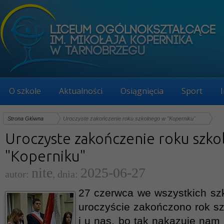
O szkole
Aktualności
Osiągnięcia
Sport
Strona Główna
Uroczyste zakończenie roku szkolnego w "Koperniku"
Uroczyste zakończenie roku szk
"Koperniku"
nite
2025-06-27
autor:
, dnia:
27 czerwca we wszystkich sz
uroczyście zakończono rok szk
i u nas, bo tak nakazuje nam 