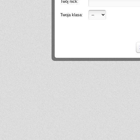
Twój nick:
Hello
2026-06-28 21:01:57
Twoja klasa:
.
2026-06-28 18:26:40
Próg rekrutacji to 80 a ja mam 170 xd
Mika
2026-06-24 21:45:53
Przestańcie.
.
2026-06-24 17:44:20
@absolwentka ja podobnie
Mika
2026-06-23 22:08:25
Szkoła jest super
Hejhej
2026-06-21 20:41:29
Pfff...
dawny ucze?
2026-06-19 22:34:44
Na pewno w tej szkole nie ma patologii i to jest plus porównując z innymi szkołami
w tbg
Jo
2026-06-18 18:54:31
Ja ledwo zdałem
Ja
2026-06-18 14:27:10
A patrząc tak z drugiej strony, to ci nauczyciele pewnie wspominają cie dziś
podobnie, o ile w ogóle.
Absolwentka
2026-06-18 13:14:30
Ja po prostu zle wspominam nauczycieli, z nauka nie mialam problemy
dawny ucze?
2026-06-17 21:18:38
Jeśli ktoś nie potrafi sobie poradzić w jachowiczu pod względem nauki to życze mu
powodzenia w życiu...
ja
2026-06-17 16:35:09
mnie też jest tutaj dobrze, spoko