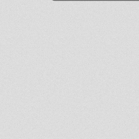
Mika
2026-06-24 21:45:53
Przestańcie.
.
2026-06-24 17:44:20
@absolwentka ja podobnie
Mika
2026-06-23 22:08:25
Szkoła jest super
Hejhej
2026-06-21 20:41:29
Pfff...
dawny ucze?
2026-06-19 22:34:44
Na pewno w tej szkole nie ma patologii i to jest plus porównując z innymi szkołami
w tbg
Jo
2026-06-18 18:54:31
Ja ledwo zdałem
Ja
2026-06-18 14:27:10
A patrząc tak z drugiej strony, to ci nauczyciele pewnie wspominają cie dziś
podobnie, o ile w ogóle.
Absolwentka
2026-06-18 13:14:30
Ja po prostu zle wspominam nauczycieli, z nauka nie mialam problemy
dawny ucze?
2026-06-17 21:18:38
Jeśli ktoś nie potrafi sobie poradzić w jachowiczu pod względem nauki to życze mu
powodzenia w życiu...
ja
2026-06-17 16:35:09
mnie też jest tutaj dobrze, spoko