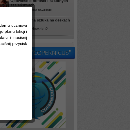
Opowieść o miłości i szkolnych
szaleństwach
rzucił wyzwanie uczniom
Futurystyczna sztuka na deskach
TDK
żdemu uczniowi
kim jesteś człowieku?
 planu lekcji i
arz i naciśnij
ciśnij przycisk
kolne Radio "COPERNICUS"