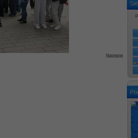
Si
P
Następne
Po
+
35
°
C
H:
L:
+
Tar
Czw