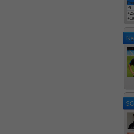
Pro
Pt
+
25
+
19
Na
SG