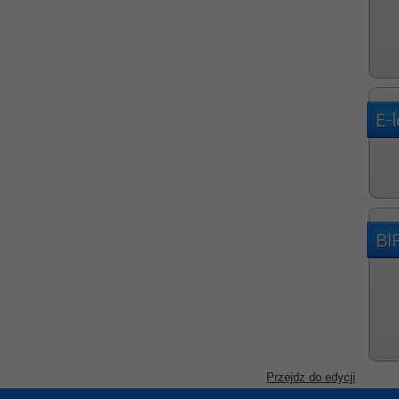
E-
BI
Przejdz do edycji