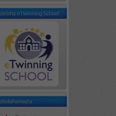
steśmy eTwinning School
zkołaPamięta