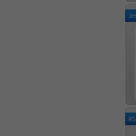
Je
#S