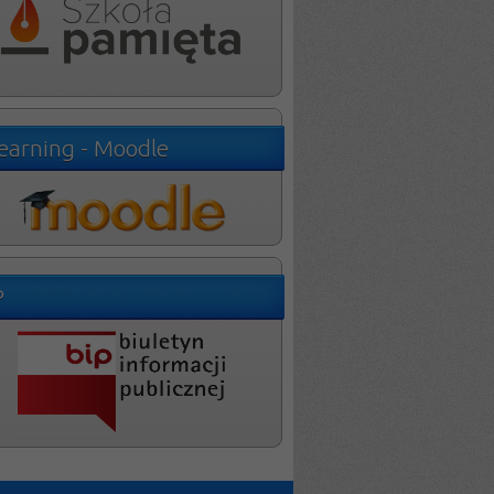
learning - Moodle
P