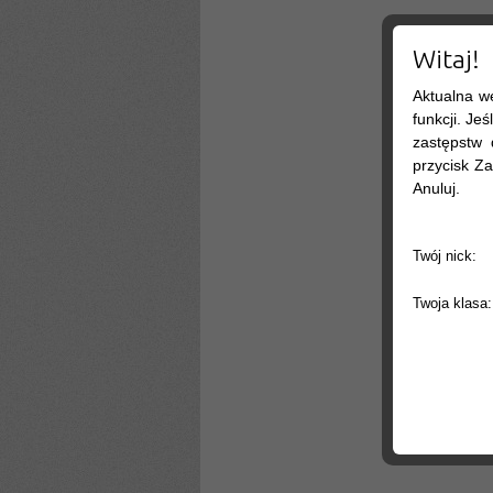
Witaj!
Aktualna w
funkcji. Je
zastępstw 
przycisk Za
Anuluj.
Twój nick:
Twoja klasa: