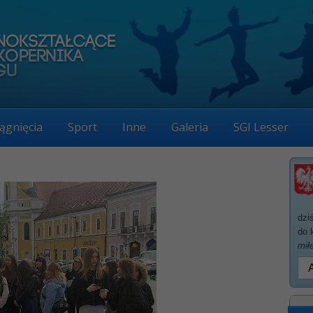
ągnięcia
Sport
Inne
Galeria
SGI Lesser
dzi
do 
mił