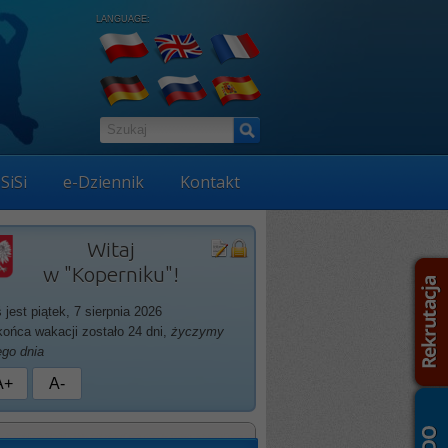
LANGUAGE:
SiSi
e-Dziennik
Kontakt
Witaj
w "Koperniku"!
ś jest piątek, 7 sierpnia 2026
końca wakacji zostało 24 dni,
życzymy
ego dnia
A+
A-