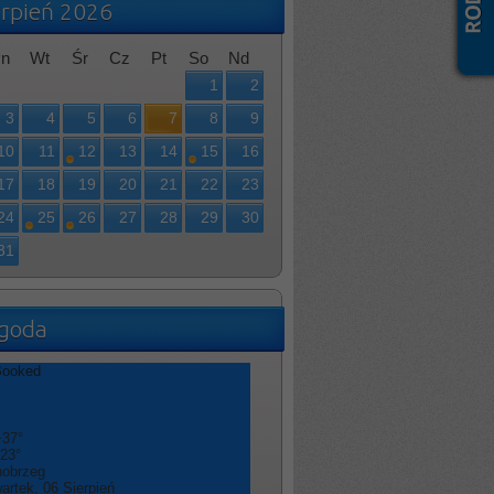
erpień 2026
n
Wt
Śr
Cz
Pt
So
Nd
1
2
3
4
5
6
7
8
9
10
11
12
13
14
15
16
17
18
19
20
21
22
23
24
25
26
27
28
29
30
31
goda
+
37°
23°
nobrzeg
artek, 06 Sierpień