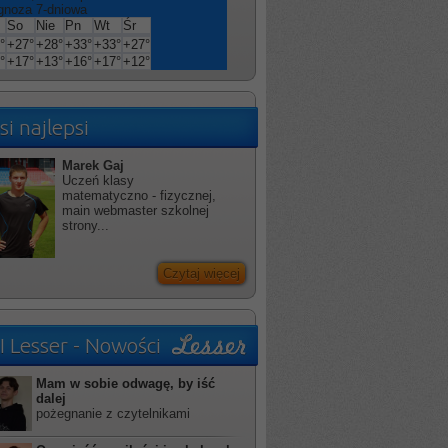
gnoza 7-dniowa
So
Nie
Pn
Wt
Śr
°
+
27°
+
28°
+
33°
+
33°
+
27°
°
+
17°
+
13°
+
16°
+
17°
+
12°
si najlepsi
Marek Gaj
Uczeń klasy
matematyczno - fizycznej,
main webmaster szkolnej
strony...
Czytaj więcej
I Lesser - Nowości
Mam w sobie odwagę, by iść
dalej
pożegnanie z czytelnikami