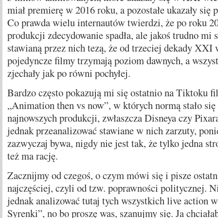
miał premierę w 2016 roku, a pozostałe ukazały się 
Co prawda wielu internautów twierdzi, że po roku 2
produkcji zdecydowanie spadła, ale jakoś trudno mi s
stawianą przez nich tezą, że od trzeciej dekady XXI 
pojedyncze filmy trzymają poziom dawnych, a wszyst
zjechały jak po równi pochyłej.
Bardzo często pokazują mi się ostatnio na Tiktoku fi
„Animation then vs now”, w których normą stało się
najnowszych produkcji, zwłaszcza Disneya czy Pixara
jednak przeanalizować stawiane w nich zarzuty, poni
zazwyczaj bywa, nigdy nie jest tak, że tylko jedna str
też ma rację.
Zacznijmy od czegoś, o czym mówi się i pisze ostatn
najczęściej, czyli od tzw. poprawności politycznej. 
jednak analizować tutaj tych wszystkich live action w
Syrenki”, no bo proszę was, szanujmy się. Ja chcia