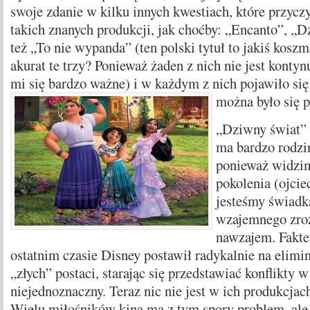
swoje zdanie w kilku innych kwestiach, które przyczy
takich znanych produkcji, jak choćby: „Encanto”, „D
też „To nie wypanda” (ten polski tytuł to jakiś kosz
akurat te trzy? Ponieważ żaden z nich nie jest konty
mi się bardzo ważne) i w każdym z nich pojawiło się
można było się p
„Dziwny świat” t
ma bardzo rodzi
ponieważ widzim
pokolenia (ojcie
jesteśmy świadk
wzajemnego zroz
nawzajem. Fakte
ostatnim czasie Disney postawił radykalnie na elimi
„złych” postaci, starając się przedstawiać konflikty 
niejednoznaczny. Teraz nic nie jest w ich produkcjach
Wielu miłośników kina ma z tym spory problem, ale