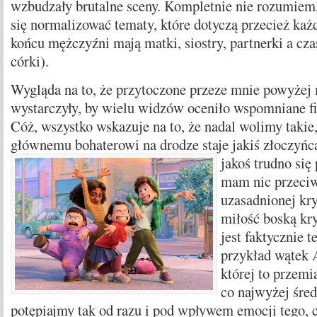
wzbudzały brutalne sceny. Kompletnie nie rozumiem
się normalizować tematy, które dotyczą przecież każ
końcu mężczyźni mają matki, siostry, partnerki a cza
córki).
Wygląda na to, że przytoczone przeze mnie powyże
wystarczyły, by wielu widzów oceniło wspomniane fi
Cóż, wszystko wskazuje na to, że nadal wolimy takie
głównemu bohaterowi na drodze staje jakiś złoczyńc
jakoś trudno się
mam nic przeciw
uzasadnionej kry
miłość boską kr
jest faktycznie t
przykład wątek 
której to przemi
co najwyżej śred
potępiajmy tak od razu i pod wpływem emocji tego, co