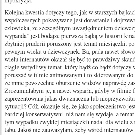
hipokryzja.
Kolejna kwestia dotyczy tego, jak w starszych bajkac
współczesnych pokazywane jest dorastanie i dojrze
człowieka, ze szczególnym uwzględnieniem dziewczy
wypanda” jest bodajże pierwszą bajką w historii kina
zbytniej pruderii poruszony jest temat miesiączki, po
pewnym wieku u dziewczynek. Ba, pada nawet słowo
wielu internautów okazał się być to prawdziwy skand
ciągle wstydliwy temat, który bądź co bądź dotyczy w
poruszać w filmie animowanym i to skierowanym do 
że mnie powszechne oburzenie widzów naprawdę zas
Zrozumiałabym je, a nawet wsparła, gdyby w filmie f
zaprezentowana jakaś dwuznaczna lub nieprzyzwoita 
sytuacji? Cóż, okazuje się, że jako społeczeństwo je
bardziej konserwatywni, niż nam się wydaje, a temat
tym wypadku zwykłej miesiączki) nadal dla wielu z 
tabu. Jakoś nie zauważyłam, żeby wśród internautów 