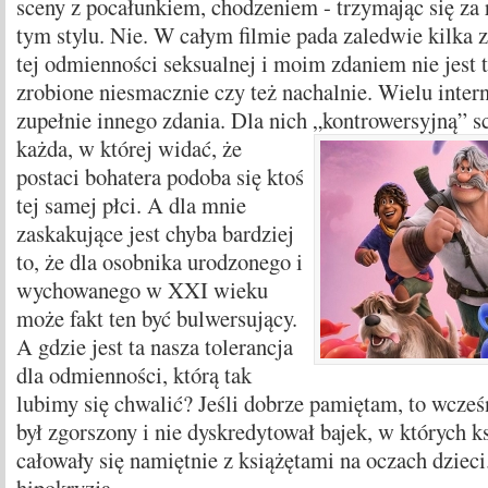
sceny z pocałunkiem, chodzeniem - trzymając się za 
tym stylu. Nie. W całym filmie pada zaledwie kilka 
tej odmienności seksualnej i moim zdaniem nie jest 
zrobione niesmacznie czy też nachalnie. Wielu inter
zupełnie innego zdania. Dla nich „kontrowersyjną” sc
każda, w której widać,
że
postaci bohatera podoba się ktoś
tej samej płci. A dla mnie
zaskakujące jest chyba bardziej
to, że dla osobnika urodzonego i
wychowanego w XXI wieku
może fakt ten być bulwersujący.
A gdzie jest ta nasza tolerancja
dla odmienności, którą tak
lubimy się chwalić? Jeśli dobrze pamiętam, to wcześn
był zgorszony i nie dyskredytował bajek, w których k
całowały się namiętnie z książętami na oczach dzieci.