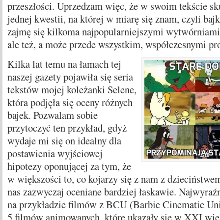
przeszłości. Uprzedzam więc, że w swoim tekście sku
jednej kwestii, na której w miarę się znam, czyli ba
zajmę się kilkoma najpopularniejszymi wytwórniami 
ale też, a może przede wszystkim, współczesnymi pr
Kilka lat temu na łamach tej
naszej gazety pojawiła się seria
tekstów mojej koleżanki Selene,
która podjęła się oceny różnych
bajek. Pozwalam sobie
przytoczyć ten przykład, gdyż
wydaje mi się on idealny dla
postawienia wyjściowej
hipotezy oponującej za tym, że
w większości to, co kojarzy się z nam z dzieciństwem,
nas zazwyczaj oceniane bardziej łaskawie. Najwyraźn
na przykładzie filmów z BCU (Barbie Cinematic U
5 filmów animowanych, które ukazały się w XXI wie