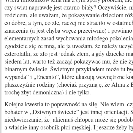
czy świat naprawdę jest czarno-biały? Oczywiście, n
rodzicem, ale uważam, że pokazywanie dzieciom róż
co dobre, a tym, co złe, raczej nie straciło w ostatnic
znaczeniu (a jest chyba wręcz przeciwnie) i powinno 
elementarnych zasad wychowania młodego pokolenia
zgodzicie się ze mną, ale ja uważam, że należy uczyć
czterolatki, że zło jest jednak złem, a gdy dziecko 
siedem lat, warto też zacząć pokazywać mu, że nie 
binarnym świecie. Świetnym przykładem może tu być
wypanda” i „Encanto”, które ukazują wewnętrzne kon
płaszczyźnie rodziny (chociaż przyznaję, że Alma z 
trochę zbyt demoniczna) i nie tylko.
Kolejna kwestia to poprawność na siłę. Nie wiem, cz
bohater w „Dziwnym świecie” jest innej orientacji. S
niedowierzanie, że jakiemuś chłopcu może się podob
a właśnie inny osobnik płci męskiej. I jeszcze żeby b