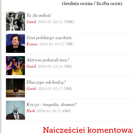
(średnia ocena / liczba ocen)
Ta zła miłość
Gutek
2024-01-20
(2.7/
166
)
Gest polskiego szachisty
Komso
2024-01-14
(5.7/
88
)
Aktywni pokazali moc!
Gutek
2024-01-22
(4.3/
84
)
Dlaczego odchodzą?
Gutek
2024-01-02
(5.5/
84
)
Kryzys - tragedia, dramat?
Hush
2024-01-26
(2.4/
64
)
Najczęściej komentowa