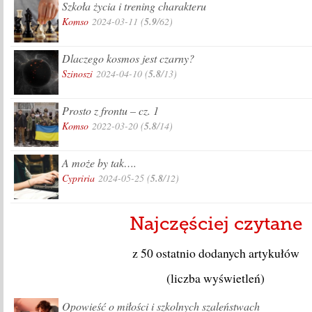
Szkoła życia i trening charakteru
Komso
2024-03-11
(
5.9
/62)
Dlaczego kosmos jest czarny?
Szinoszi
2024-04-10
(
5.8
/13)
Prosto z frontu – cz. 1
Komso
2022-03-20
(
5.8
/14)
A może by tak….
Cypriria
2024-05-25
(
5.8
/12)
Najczęściej czytane
z 50 ostatnio dodanych artykułów
(liczba wyświetleń)
Opowieść o miłości i szkolnych szaleństwach