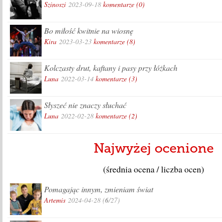
Szinoszi
2023-09-18
komentarze (0)
Bo miłość kwitnie na wiosnę
Kira
2023-03-23
komentarze (8)
Kolczasty drut, kaftany i pasy przy łóżkach
Luna
2022-03-14
komentarze (3)
Słyszeć nie znaczy słuchać
Luna
2022-02-28
komentarze (2)
Najwyżej ocenione
(średnia ocena / liczba ocen)
Pomagając innym, zmieniam świat
Artemis
2024-04-28
(
6
/27)