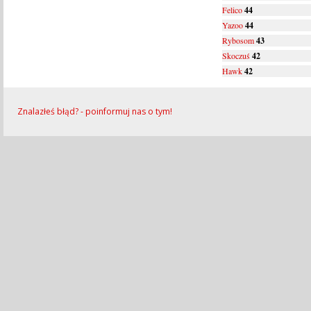
Felico
44
Yazoo
44
Rybosom
43
Skoczuś
42
Hawk
42
Znalazłeś błąd? - poinformuj nas o tym!