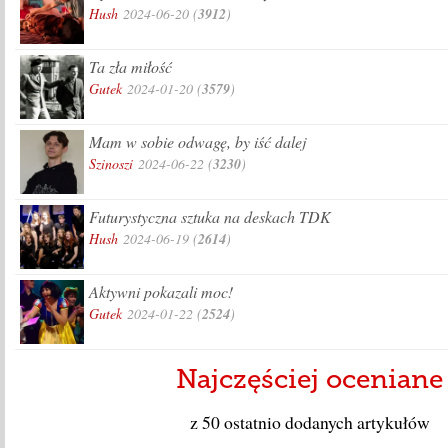
Hush
2024-06-20
(
3912
)
Ta zła miłość
Gutek
2024-01-20
(
3579
)
Mam w sobie odwagę, by iść dalej
Szinoszi
2024-06-22
(
3230
)
Futurystyczna sztuka na deskach TDK
Hush
2024-06-19
(
2614
)
Aktywni pokazali moc!
Gutek
2024-01-22
(
2524
)
Najczęściej oceniane
z 50 ostatnio dodanych artykułów