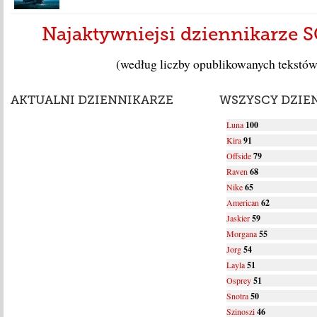
Najaktywniejsi dziennikarze S
(według liczby opublikowanych tekstów
AKTUALNI DZIENNIKARZE
WSZYSCY DZIE
Luna
100
Kira
91
Offside
79
Raven
68
Nike
65
American
62
Jaskier
59
Morgana
55
Jorg
54
Layla
51
Osprey
51
Snotra
50
Szinoszi
46