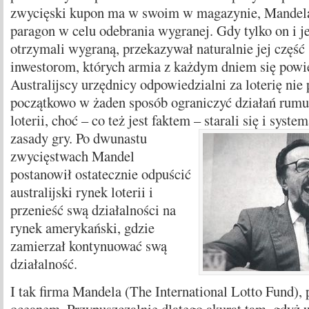
zwycięski kupon ma w swoim w magazynie, Mandela
paragon w celu odebrania wygranej. Gdy tylko on i j
otrzymali wygraną, przekazywał naturalnie jej częś
inwestorom, których armia z każdym dniem się powi
Australijscy urzędnicy odpowiedzialni za loterię nie p
początkowo w żaden sposób ograniczyć działań rumu
loterii, choć – co też jest faktem – starali się i syst
zasady gry.
Po dwunastu
zwycięstwach Mandel
postanowił ostatecznie odpuścić
australijski rynek loterii i
przenieść swą działalności na
rynek amerykański, gdzie
zamierzał kontynuować swą
działalność.
I tak firma Mandela (The International Lotto Fund), 