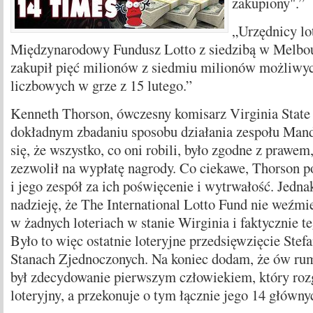
zakupiony".”
„Urzędnicy lot
Międzynarodowy Fundusz Lotto z siedzibą w Melbou
zakupił pięć milionów z siedmiu milionów możliwy
liczbowych w grze z 15 lutego.”
Kenneth Thorson, ówczesny komisarz Virginia State 
dokładnym zbadaniu sposobu działania zespołu Mand
się, że wszystko, co oni robili, było zgodne z prawem
zezwolił na wypłatę nagrody. Co ciekawe, Thorson 
i jego zespół za ich poświęcenie i wytrwałość. Jedna
nadzieję, że The International Lotto Fund nie weźmie
w żadnych loteriach w stanie Wirginia i faktycznie t
Było to więc ostatnie loteryjne przedsięwzięcie Ste
Stanach Zjednoczonych. Na koniec dodam, że ów ru
był zdecydowanie pierwszym człowiekiem, który roz
loteryjny, a przekonuje o tym łącznie jego 14 główn