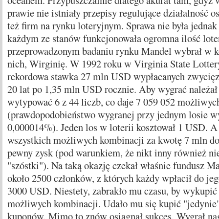
oceanem. Przypuszczalnie dlatego akurat tam, gdyż
prawie nie istniały przepisy regulujące działalność 
też firm na rynku loteryjnym. Sprawa nie była jednak
każdym ze stanów funkcjonowała ogromna ilość loter
przeprowadzonym badaniu rynku Mandel wybrał w ko
nich, Wirginię. W 1992 roku w Virginia State Lotter
rekordowa stawka 27 mln USD wypłacanych zwycięzc
20 lat po 1,35 mln USD rocznie. Aby wygrać należał 
wytypować 6 z 44 liczb, co daje 7 059 052 możliwyc
(prawdopodobieństwo wygranej przy jednym losie wy
0,000014%). Jeden los w loterii kosztował 1 USD. 
wszystkich możliwych kombinacji za kwotę 7 mln d
pewny zysk (pod warunkiem, że nikt inny również nie 
"szóstki"). Na taką okazję czekał właśnie fundusz M
około 2500 członków, z których każdy wpłacił do je
3000 USD. Niestety, zabrakło mu czasu, by wykupić
możliwych kombinacji. Udało mu się kupić "jedynie"
kuponów. Mimo to znów osiągnął sukces. Wygrał na