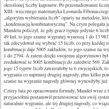
określonej liczby kuponów. Po przestudiowaniu licz
XIII- wiecznego matematyka Leonarda Fibonacciego
„algorytm wybierania liczb” oparty na metodzie, któ
„kondensacją kombinatoryczną”. Na czym polegała 
Mandela policzył, że gdy gracz typuje jedynie 6 liczb 
49 kul, to jego szanse wygranej wynoszą 1 do 13 983
tak zdecydował się wybrać 15 liczb, co przy każdej 
kombinacji daje 5005 zakładów, to jego szanse na wy
1 do 2794. A zatem dzięki swojemu algorytmowi był
zredukować te 5005 kombinacji do zaledwie 569. Zak
jego 15 typów liczb zawierałoby te 6 zwycięskich, t
wygrania co najmniej drugiej nagrody, plus kilku pom
szanse na wygranie nagrody głównej wynosiłyby już 
Cztery lata po opracowaniu formuły, Mandel wraz z
przyjaciółmi postanowił przetestować ten swój syste
naturalnie wygranie, ale tej drugiej nagrody, co wiąz