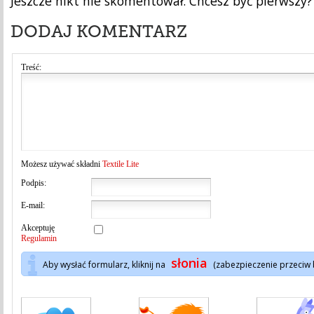
Jeszcze nikt nie skomentował. Chcesz być pierwszy?
DODAJ KOMENTARZ
Treść:
Możesz używać składni
Textile Lite
Podpis:
E-mail:
Akceptuję
Regulamin
słonia
Aby wysłać formularz, kliknij na
(zabezpieczenie przeciw