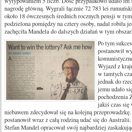
wytypowaniem 5 liczb. Dość przypadkowo udało im s
nagrodę główną. Wygrali łącznie 72 783 lei rumuńs
około 18 ówczesnych średnich rocznych pensji w tym 
podzielona pomiędzy na cztery osoby, nadal robiła j
zachęciła Mandela do dalszych działań w tym obszar
Po tym sukce
postanowił w
komunistyczn
Wyjazd z kraj
w tamtych cza
jednak do rzec
jemu udało się
pochodzenia Ż
jakiś czas się
niebawem zdecydował się na kolejną przeprowadzkę
postanowił wraz z całą rodziną udać się do Australii.
Stefan Mandel opracował swój najbardziej zaskakując