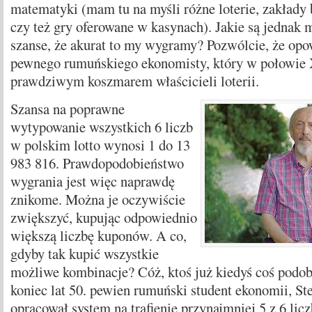
matematyki (mam tu na myśli różne loterie, zakłady
czy też gry oferowane w kasynach). Jakie są jednak
szanse, że akurat to my wygramy? Pozwólcie, że op
pewnego rumuńskiego ekonomisty, który w połowie 
prawdziwym koszmarem właścicieli loterii.
Szansa na poprawne
wytypowanie wszystkich 6 liczb
w polskim lotto wynosi 1 do 13
983 816. Prawdopodobieństwo
wygrania jest więc naprawdę
znikome. Można je oczywiście
zwiększyć, kupując odpowiednio
większą liczbę kuponów. A co,
gdyby tak kupić wszystkie
możliwe kombinacje? Cóż, ktoś już kiedyś coś podob
koniec lat 50. pewien rumuński student ekonomii, St
opracował system na trafienie przynajmniej 5 z 6 lic