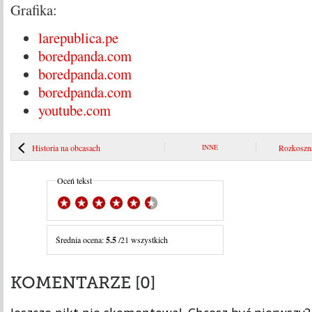
Grafika:
larepublica.pe
boredpanda.com
boredpanda.com
boredpanda.com
youtube.com
Historia na obcasach
INNE
Rozkoszna
Oceń tekst
Średnia ocena:
5.5
/21 wszystkich
KOMENTARZE [0]