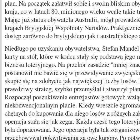
plan. Na początek załatwił sobie i swoim bliskim ob
kraju, co w latach 80. minionego wieku wcale takie t
Mając już status obywatela Australii, mógł prowadzi
krajach Brytyjskiej Wspólnoty Narodów. Praktycznie
dostęp zarówno do brytyjskiego jak i australijskiego 
Niedługo po uzyskaniu obywatelstwa, Stefan Mandel
karty na stół, które w końcu stały się podstawą jego
biznesu loteryjnego. Na przekór zasadzie "mniej zna
postanowił nie bawić się w przewidywanie zwycięski
skupić się na zdobyciu jak największej liczby losów
prawdziwy strateg, szybko przemyślał i stworzył plan
Rozpoczął poszukiwania entuzjastów gotowych wziąć
niekonwencjonalnym planie. Kiedy wreszcie zgromad
chętnych do kupowania dla niego losów z różnych zak
operacja stała się jak zegar. Każda część tego lote
była dopracowana. Jego operacja była tak zorganizow
przechowywał pokwitowania za owe kupony. Po potwi