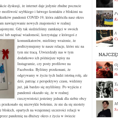
kcie dyskusji, że internet daje jedynie złudne poczucie
e możliwość szybkiego i łatwego kontaktu z bliskimi na
Pr
kutków pandemii COVID-19, która zakłóciła nasz okres
K
 nam nawiązywanie nowych znajomości w realnej
 znajomymi. Gdy tak siedzieliśmy zamknięci w swoich
A 
ć lub napisać wiadomość, korzystając z któregoś z
Cy
komunikatorów, mieliśmy wrażenie,
że
podtrzymujemy te nasze relacje, które nic na
tym nie tracą. Utwierdzały nas w tym
NAJCZĘ
dodatkowo ich późniejsze wpisy na
Instagramie, czy posty profilowe na
Op
sz
Facebooku. Byliśmy przekonani, że
Hu
odgrywamy w życiu tych ludzi istotną rolę, ale
dziś, patrząc z perspektywy czasu, widzimy
Ta
już, jak bardzo się myliliśmy. Po wyjściu z
Gu
pandemii okazało się, że w realnej
rzeczywistości jesteśmy jednak dla siebie obcy
Ma
 przekonało się niezwykle boleśnie, że nie da się niestety
Sz
 bliskich, opartych na wzajemnej szczerości relacji w
przez pandemię na dłuższy okres z życia w świecie