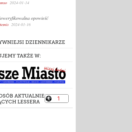
omso
2024-01-14
eweryfikowalna opowieść
temis
2024-01-16
YWNIEJSI DZIENNIKARZE
UJEMY TAKŻE W:
 OSÓB AKTUALNIE
ĄCYCH LESSERA