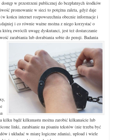
dostęp w przestrzeni publicznej do bezpłatnych środków
liwość promowanie w sieci to potężna zaleta, gdyż daje
(w końcu internet rozpowszechnia obecnie informacje i
ydajniej i co równie ważne można z niego korzystać o
a którą zwrócili uwagę dyskutanci, jest też dostarczanie
ość zarabiania lub dorabiania sobie do pensji.
Badania
xy,
ie
ma
 na kilku bądź kilkunastu można zarobić kilkanaście lub
rócone linki, zarabianie na pisaniu tekstów (nie trzeba być
dów i układać w miarę logiczne zdania), upload i wiele