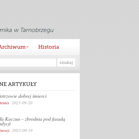
Archiwum
Historia
NE ARTYKUŁY
strzowie dobrej śmierci
temis
2023-09-20
ła Kaczuu – zbrodnia pod fasadą
adycji
inoszi
2023-09-18