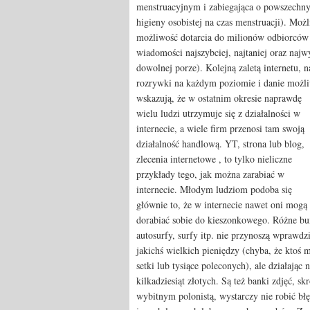
menstruacyjnym i zabiegająca o powszechny 
higieny osobistej na czas menstruacji). Moż
możliwość dotarcia do milionów odbiorców 
wiadomości najszybciej, najtaniej oraz najw
dowolnej porze). Kolejną zaletą internetu, n
rozrywki na każdym poziomie i danie możliw
wskazują, że w ostatnim okresie naprawdę
wielu ludzi utrzymuje się z działalności w
internecie, a wiele firm przenosi tam swoją
działalność handlową. YT, strona lub blog,
zlecenia internetowe , to tylko nieliczne
przykłady tego, jak można zarabiać w
internecie. Młodym ludziom podoba się
głównie to, że w internecie nawet oni mogą
dorabiać sobie do kieszonkowego. Różne bu
autosurfy, surfy itp. nie przynoszą wprawdz
jakichś wielkich pieniędzy (chyba, że ktoś 
setki lub tysiące poleconych), ale działając
kilkadziesiąt złotych. Są też banki zdjęć, sk
wybitnym polonistą, wystarczy nie robić błę