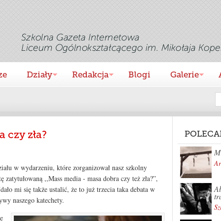
ze
Działy
Redakcja
Blogi
Galerie
a czy zła?
POLECA
Mi
Ar
iału w wydarzeniu, które zorganizował nasz szkolny
tę zatytułowaną ,,Mass media - masa dobra czy też zła?”,
Ał
o mi się także ustalić, że to już trzecia taka debata w
tr
ywy naszego katechety.
Sz
e