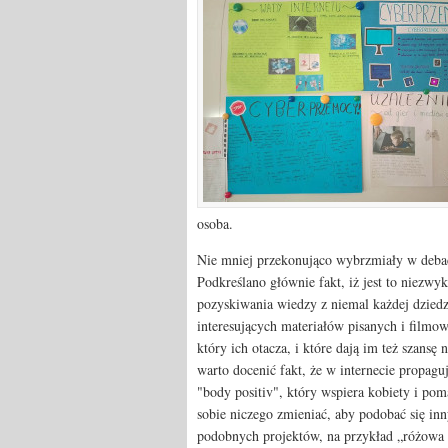
osoba.
Nie mniej przekonująco wybrzmiały w debacie
Podkreślano głównie fakt, iż jest to niezwy
pozyskiwania wiedzy z niemal każdej dzied
interesujących materiałów pisanych i filmo
który ich otacza, i które dają im też szans
warto docenić fakt, że w internecie propagu
"body positiv", który wspiera kobiety i pom
sobie niczego zmieniać, aby podobać się in
podobnych projektów, na przykład „różowa s