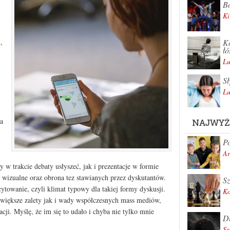
Bo
Ki
Ko
,
łó
Lu
Sł
Lu
a
NAJWYŻ
Po
Ar
w trakcie debaty usłyszeć, jak i prezentacje w formie
 wizualne oraz obrona tez stawianych przez dyskutantów.
Sz
ytowanie, czyli klimat typowy dla takiej formy dyskusji.
K
jwiększe zalety jak i wady współczesnych mass mediów,
cji. Myślę, że im się to udało i chyba nie tylko mnie
Dl
Sz