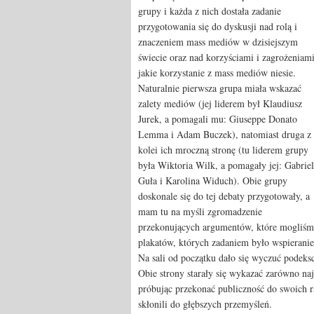
grupy i każda z nich dostała zadanie
przygotowania się do dyskusji nad rolą i
znaczeniem mass mediów w dzisiejszym
świecie oraz nad korzyściami i zagrożeniami
jakie korzystanie z mass mediów niesie.
Naturalnie pierwsza grupa miała wskazać
zalety mediów (jej liderem był Klaudiusz
Jurek, a pomagali mu: Giuseppe Donato
Lemma i Adam Buczek), natomiast druga z
kolei ich mroczną stronę (tu liderem grupy
była Wiktoria Wilk, a pomagały jej: Gabriel
Guła i Karolina Widuch). Obie grupy
doskonale się do tej debaty przygotowały, a
mam tu na myśli zgromadzenie
przekonujących argumentów, które mogliśmy 
plakatów, których zadaniem było wspieranie
Na sali od początku dało się wyczuć podeksc
Obie strony starały się wykazać zarówno na
próbując przekonać publiczność do swoich ra
skłonili do głębszych przemyśleń.