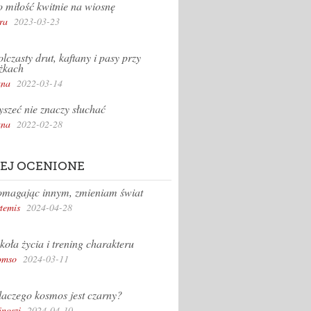
 miłość kwitnie na wiosnę
ra
2023-03-23
lczasty drut, kaftany i pasy przy
żkach
na
2022-03-14
yszeć nie znaczy słuchać
na
2022-02-28
EJ OCENIONE
magając innym, zmieniam świat
temis
2024-04-28
koła życia i trening charakteru
omso
2024-03-11
aczego kosmos jest czarny?
inoszi
2024-04-10