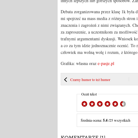
innych lepszych lub gorszych sposobów. Zar
Debata zorganizowana przez klasę 1k była 
mi spojrzeć na mass media z różnych stron 
znaczenia i zagrożeń z nimi związanych. C
za zaproszenie, a uczestnikom za możliwość 
trafnymi argumentami dyskusji. Wniosek koń
a co za tym idzie jednoznacznie ocenić. To 
człowiek ma wolną wolę i rozum, z którego r
Grafika: własna oraz
e-pasje.pl
Czarny humor to też humor
Oceń tekst
Średnia ocena:
5.4
/25 wszystkich
KOMENTARZE [1]