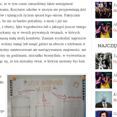
e, że w tym czasie zatraciliśmy także umiejętność
Fu
ywania. Korytarze szkolne w niczym nie przypominają dziś
Hu
 i tętniących życiem sprzed tego okresu. Faktycznie
, bo nie za bardzo potrafimy, a może i już nie
Ak
 z obawy, lęku wygodnictwa lub z jakiegoś jeszcze innego
Gu
amykamy się w swoich prywatnych światach, w których
ą naszą małą strefę komfortu. Zamiast wychodzić naprzeciw
wolimy stanąć lub usiąść gdzieś na uboczu z telefonem w
NAJCZĘ
esteśmy zainteresowani ani nawiązywaniem znajomości, ani
Ta
imy się godzinami, nierzadko bezmyślnie, w wyświetlacze
ąc się, że ten nierealny świat, w którym możemy być kim
Gu
Ak
z
Gu
kt,
Kr
Hu
ego
Ge