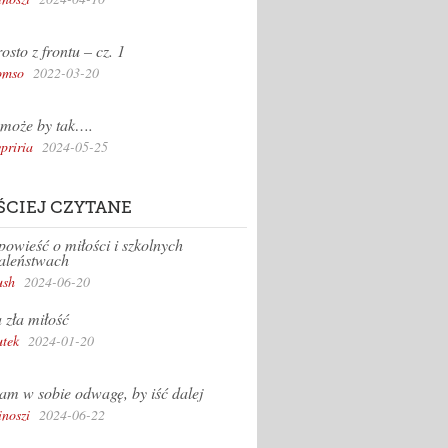
osto z frontu – cz. 1
omso
2022-03-20
może by tak….
priria
2024-05-25
ŚCIEJ CZYTANE
owieść o miłości i szkolnych
aleństwach
sh
2024-06-20
 zła miłość
tek
2024-01-20
m w sobie odwagę, by iść dalej
inoszi
2024-06-22