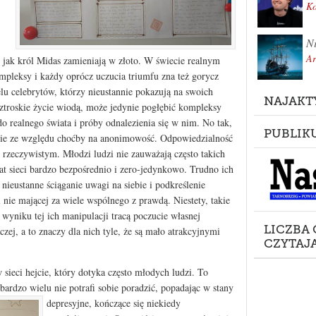
K
Ni
Ar
o jak król Midas zamieniają w złoto. W świecie realnym
mpleksy i każdy oprócz uczucia triumfu zna też gorycz
lu celebrytów, którzy nieustannie pokazują na swoich
NAJAKT
eztroskie życie wiodą, może jedynie pogłębić kompleksy
do realnego świata i próby odnalezienia się w nim. No tak,
PUBLIK
dnie ze względu choćby na anonimowość. Odpowiedzialność
ie rzeczywistym. Młodzi ludzi nie zauważają często takich
at sieci bardzo bezpośrednio i zero-jedynkowo. Trudno ich
 nieustanne ściąganie uwagi na siebie i podkreślenie
nie mającej za wiele wspólnego z prawdą. Niestety, takie
 wyniku tej ich manipulacji tracą poczucie własnej
LICZBA
czej, a to znaczy dla nich tyle, że są mało atrakcyjnymi
CZYTAJ
ieci hejcie, który dotyka często młodych ludzi. To
ardzo wielu nie potrafi sobie poradzić,
popadając w stany
depresyjne, kończące się niekiedy