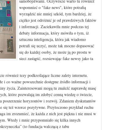
samobójstwami. Oczywiście warto tu również
wspomnieć o "fake news", które potrafią
wyrządzić nie mniej szkód, tym bardziej, że
ciężko jest odróżnić je od prawdziwych faktów
i informacji. Zaciekawiła mnie podczas tej
debaty informacja, który mówiła o tym, iż
sztuczna inteligencja, która jak wiadomo
potrafi się uczyć, może tak mocno dopasować
się do każdej osoby, że może ją po prostu w
sieci zastąpić, rozsiewając fake newsy jako ta
 również tezy podkreślające liczne zalety internetu.
kłe i co ważne powszechnie dostępne źródło informacji i
ziny życia. Zainteresowani mogą tu znaleźć naprawdę masę
wych, które pozwalają im zdobyć cenną wiedzę o świecie,
ę na poszerzenie horyzontów i rozwój. Zdaniem dyskutantów
je się też wzorce pozytywne. Przytoczono przykład ruchu
aga im zrozumieć, że każda z nich jest piękna i nie musi w
nym. Wtedy i mnie przypomniało się kilka innych
krzyneczka” (to fundacja walczącą z tabu