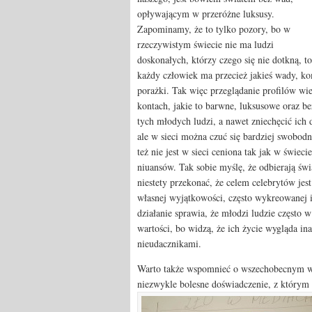
opływającym w przeróżne luksusy.
Zapominamy, że to tylko pozory, bo w
rzeczywistym świecie nie ma ludzi
doskonałych, którzy czego się nie dotkną, t
każdy człowiek ma przecież jakieś wady, ko
porażki. Tak więc przeglądanie profilów wie
kontach, jakie to barwne, luksusowe oraz b
tych młodych ludzi, a nawet zniechęcić ich 
ale w sieci można czuć się bardziej swobo
też nie jest w sieci ceniona tak jak w świec
niuansów. Tak sobie myślę, że odbierają świ
niestety przekonać, że celem celebrytów jest
własnej wyjątkowości, często wykreowanej i 
działanie sprawia, że młodzi ludzie często w
wartości, bo widzą, że ich życie wygląda ina
nieudacznikami.
Warto także wspomnieć o wszechobecnym w s
niezwykle bolesne doświadczenie, z którym b