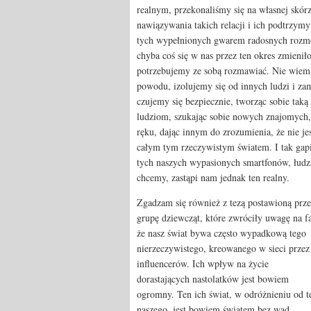
realnym, przekonaliśmy się na własnej skórz
nawiązywania takich relacji i ich podtrzym
tych wypełnionych gwarem radosnych rozmów
chyba coś się w nas przez ten okres zmieniło
potrzebujemy ze sobą rozmawiać. Nie wiem,
powodu, izolujemy się od innych ludzi i z
czujemy się bezpiecznie, tworząc sobie tak
ludziom, szukając sobie nowych znajomych, 
ręku, dając innym do zrozumienia, że nie j
całym tym rzeczywistym światem. I tak gap
tych naszych wypasionych smartfonów, łudz
chcemy, zastąpi nam jednak ten realny.
Zgadzam się również z tezą postawioną prze
grupę dziewcząt, które zwróciły uwagę na fa
że nasz świat bywa często wypadkową tego
nierzeczywistego, kreowanego w sieci przez
influencerów. Ich wpływ na życie
dorastających nastolatków jest bowiem
ogromny. Ten ich świat, w odróżnieniu od t
naszego, jest bowiem światem bez wad,