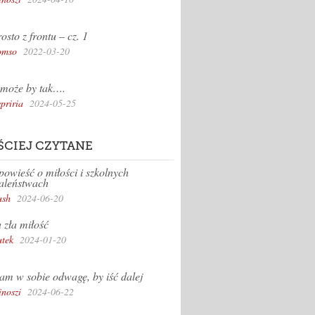
osto z frontu – cz. 1
omso
2022-03-20
może by tak….
priria
2024-05-25
ŚCIEJ CZYTANE
owieść o miłości i szkolnych
aleństwach
sh
2024-06-20
 zła miłość
tek
2024-01-20
m w sobie odwagę, by iść dalej
inoszi
2024-06-22