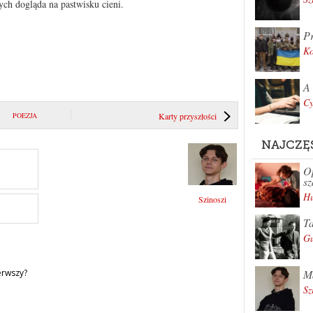
ych dogląda na pastwisku cieni.
Pr
K
A 
Cy
POEZJA
Karty przyszłości
NAJCZĘ
Op
sz
Hu
Szinoszi
Ta
Gu
Ma
erwszy?
Sz