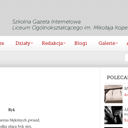
ze
Działy
Redakcja
Blogi
Galerie
POLECA
Mi
Ar
Ał
Byk
tr
Sz
 arena błękitnych gwiazd,
odku placu byk stoi,