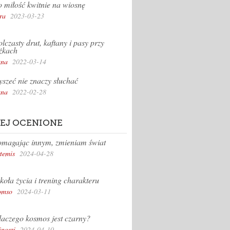
 miłość kwitnie na wiosnę
ra
2023-03-23
lczasty drut, kaftany i pasy przy
żkach
na
2022-03-14
yszeć nie znaczy słuchać
na
2022-02-28
EJ OCENIONE
magając innym, zmieniam świat
temis
2024-04-28
koła życia i trening charakteru
omso
2024-03-11
aczego kosmos jest czarny?
inoszi
2024-04-10