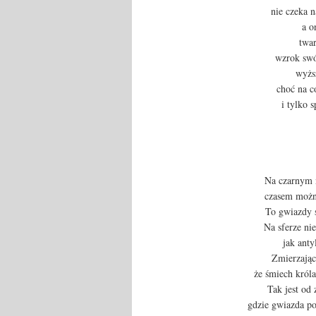
nie czeka 
a o
twar
wzrok swó
wyżs
choć na c
i tylko 
Na czarnym n
czasem można
To gwiazdy 
Na sferze nie
jak anty
Zmierzając
że śmiech króla
Tak jest od 
gdzie gwiazda po