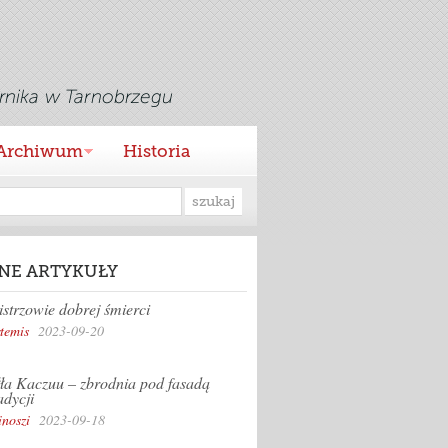
Archiwum
Historia
NE ARTYKUŁY
strzowie dobrej śmierci
temis
2023-09-20
ła Kaczuu – zbrodnia pod fasadą
adycji
inoszi
2023-09-18