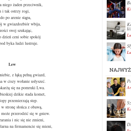
Bo
na niego żaden przeciwnik,
Ki
n i tak ostrzy rogi,
do po arenie stąpa,
Ko
j w gwiazdozbiór wbija,
łó
zości swej szukając,
Lu
o dzień ceni sobie spokój
spod byka ludzi lustruje.
Sł
Lu
Lew
NAJWYŻ
iebie, z łąką pełną gwiazd,
Po
 w ciszy wołanie usłyszeć.
Ar
skarżą się na pomruki Lwa.
bieskiej dzikie stada komet,
lopy przemierzają step.
Sz
 w stronę słońca z obawą,
K
 może przerodzić się w gniew.
zarania i nic się nie zmieni,
Dl
larna na firmamencie się mieni,
Sz