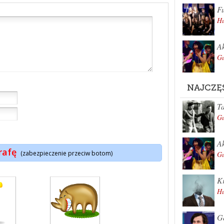
Fu
Hu
Ak
Gu
NAJCZĘ
Ta
Gu
Ak
rafę
(zabezpieczenie przeciw botom)
Gu
Kr
Hu
Ge