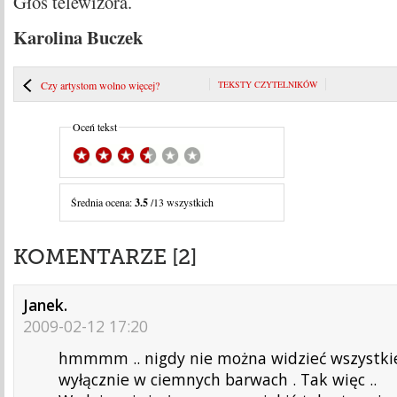
Głos telewizora.
Karolina Buczek
Czy artystom wolno więcej?
TEKSTY CZYTELNIKÓW
Oceń tekst
Średnia ocena:
3.5
/13 wszystkich
KOMENTARZE [2]
Janek.
2009-02-12 17:20
hmmmm .. nigdy nie można widzieć wszystkie
wyłącznie w ciemnych barwach . Tak więc ..