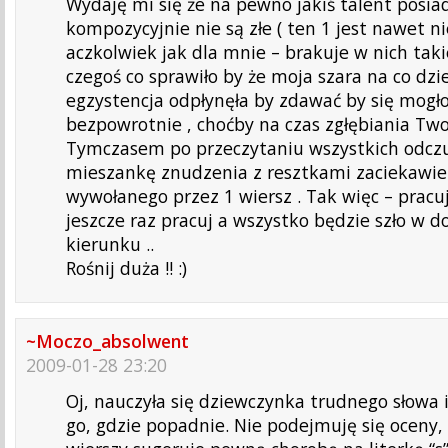
Wydaję mi się że na pewno jakiś talent posiad
kompozycyjnie nie są złe ( ten 1 jest nawet nie
aczkolwiek jak dla mnie – brakuje w nich taki
czegoś co sprawiło by że moja szara na co dzi
egzystencja odpłynęła by zdawać by się mogło
bezpowrotnie , choćby na czas zgłębiania Twoj
Tymczasem po przeczytaniu wszystkich odc
mieszankę znudzenia z resztkami zaciekawie
wywołanego przez 1 wiersz . Tak więc – pracuj 
jeszcze raz pracuj a wszystko będzie szło w 
kierunku ..
Rośnij duża !! :)
~Moczo_absolwent
2009-01-28 23:20
Oj, nauczyła się dziewczynka trudnego słowa 
go, gdzie popadnie. Nie podejmuję się oceny, 