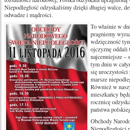
Niepodległość odzyskaliśmy dzięki długiej walce, de
odwadze i mądrości.
To właśnie w dni
pragniemy wyra
wdzięczność tym
ojczyznę oddali 
najcenniejsze – 
tym dniu w cały
się uroczystości 
marsze niepodle
Również w nasz
mieszkańcy będ
rocznicę odzysk
państwa polskie
Obchody Narodo
Niepodległości 