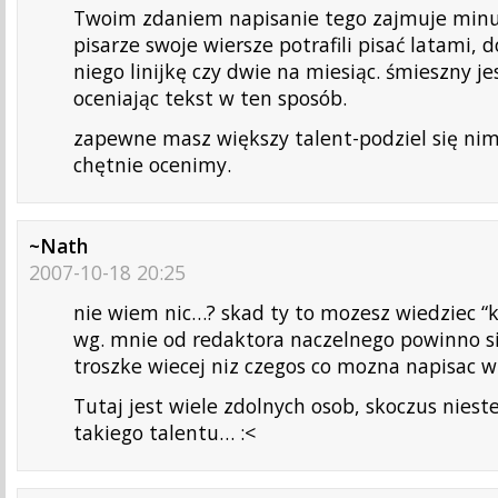
Twoim zdaniem napisanie tego zajmuje minu
pisarze swoje wiersze potrafili pisać latami, 
niego linijkę czy dwie na miesiąc. śmieszny je
oceniając tekst w ten sposób.
zapewne masz większy talent-podziel się nim
chętnie ocenimy.
~Nath
2007-10-18 20:25
nie wiem nic…? skad ty to mozesz wiedziec “k
wg. mnie od redaktora naczelnego powinno 
troszke wiecej niz czegos co mozna napisac 
Tutaj jest wiele zdolnych osob, skoczus niest
takiego talentu… :<