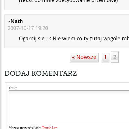
(tekst do mnie zdecydowanie przemówił)
~Nath
2007-10-17 19:20
Ogarnij sie. :< Nie wiem co ty tutaj wogole robi
« Nowsze
1
2
DODAJ KOMENTARZ
Treść:
Możesz używać składni
Textile Lite