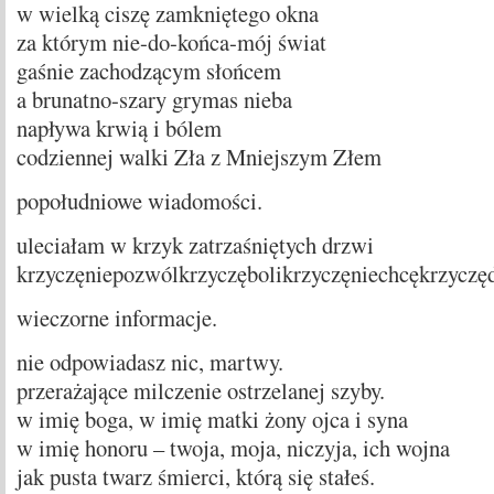
w wielką ciszę zamkniętego okna
za którym nie-do-końca-mój świat
gaśnie zachodzącym słońcem
a brunatno-szary grymas nieba
napływa krwią i bólem
codziennej walki Zła z Mniejszym Złem
popołudniowe wiadomości.
uleciałam w krzyk zatrzaśniętych drzwi
krzyczęniepozwólkrzyczębolikrzyczęniechcękrzyczę
wieczorne informacje.
nie odpowiadasz nic, martwy.
przerażające milczenie ostrzelanej szyby.
w imię boga, w imię matki żony ojca i syna
w imię honoru – twoja, moja, niczyja, ich wojna
jak pusta twarz śmierci, którą się stałeś.