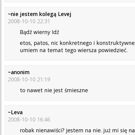
~nie jestem kolegą Levej
2008-10-10 22:31
Bądź wierny Idź
etos, patos, nic konkretnego i konstruktywne
umiem na temat tego wiersza powiedzieć.
~anonim
2008-10-10 21:19
to nawet nie jest śmieszne
~Leva
2008-10-10 16:46
robak nienawiści? jestem na nie. już mi się n