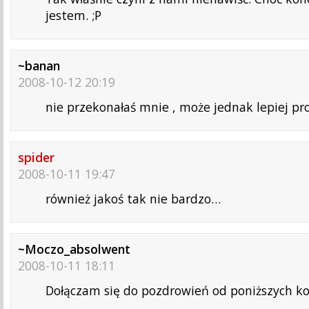
jestem. ;P
~banan
2008-10-12 20:19
nie przekonałaś mnie , może jednak lepiej pr
spider
2008-10-11 19:47
również jakoś tak nie bardzo…
~Moczo_absolwent
2008-10-11 18:11
Dołączam się do pozdrowień od poniższych 