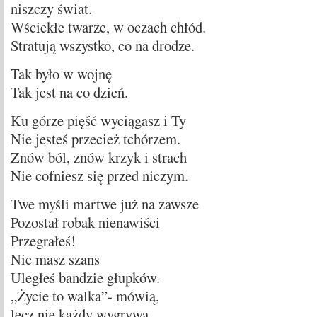
niszczy świat.
Wściekłe twarze, w oczach chłód.
Stratują wszystko, co na drodze.
Tak było w wojnę
Tak jest na co dzień.
Ku górze pięść wyciągasz i Ty
Nie jesteś przecież tchórzem.
Znów ból, znów krzyk i strach
Nie cofniesz się przed niczym.
Twe myśli martwe już na zawsze
Pozostał robak nienawiści
Przegrałeś!
Nie masz szans
Uległeś bandzie głupków.
„Życie to walka”- mówią,
lecz nie każdy wygrywa…