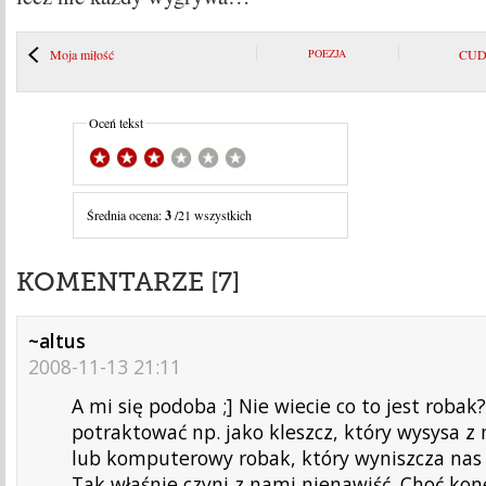
Moja miłość
POEZJA
CUDA
Oceń tekst
Średnia ocena:
3
/21 wszystkich
KOMENTARZE [7]
~altus
2008-11-13 21:11
A mi się podoba ;] Nie wiecie co to jest robak
potraktować np. jako kleszcz, który wysysa z
lub komputerowy robak, który wyniszcza nas 
Tak właśnie czyni z nami nienawiść. Choć ko