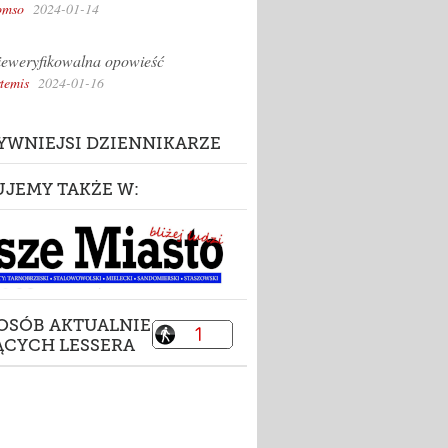
omso
2024-01-14
eweryfikowalna opowieść
temis
2024-01-16
YWNIEJSI DZIENNIKARZE
UJEMY TAKŻE W:
 OSÓB AKTUALNIE
ĄCYCH LESSERA