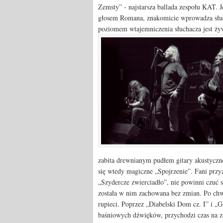
Zemsty” - najstarsza ballada zespołu KAT. 
głosem Romana, znakomicie wprowadza słuc
poziomem wtajemniczenia słuchacza jest ży
zabita drewnianym pudłem gitary akustyczne
się wtedy magiczne „Spojrzenie”. Fani przyz
„Szydercze zwierciadło”, nie powinni czuć s
została w nim zachowana bez zmian. Po chwi
rupieci. Poprzez „Diabelski Dom cz. I” i „G
baśniowych dźwięków, przychodzi czas na z