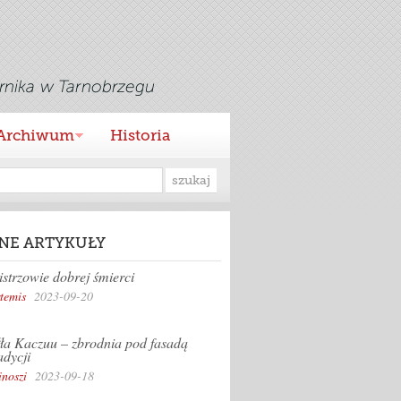
Archiwum
Historia
NE ARTYKUŁY
strzowie dobrej śmierci
temis
2023-09-20
ła Kaczuu – zbrodnia pod fasadą
adycji
inoszi
2023-09-18