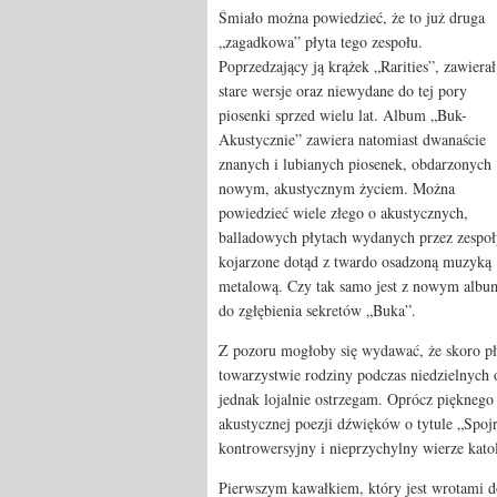
Śmiało można powiedzieć, że to już druga
„zagadkowa” płyta tego zespołu.
Poprzedzający ją krążek „Rarities”, zawierał
stare wersje oraz niewydane do tej pory
piosenki sprzed wielu lat. Album „Buk-
Akustycznie” zawiera natomiast dwanaście
znanych i lubianych piosenek, obdarzonych
nowym, akustycznym życiem. Można
powiedzieć wiele złego o akustycznych,
balladowych płytach wydanych przez zespoł
kojarzone dotąd z twardo osadzoną muzyką
metalową. Czy tak samo jest z nowym alb
do zgłębienia sekretów „Buka”.
Z pozoru mogłoby się wydawać, że skoro pły
towarzystwie rodziny podczas niedzielnych o
jednak lojalnie ostrzegam. Oprócz pięknego
akustycznej poezji dźwięków o tytule „Spo
kontrowersyjny i nieprzychylny wierze katol
Pierwszym kawałkiem, który jest wrotami d