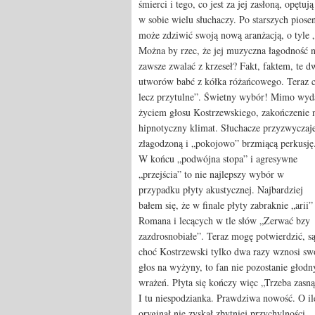
śmierci i tego, co jest za jej zasłoną, opęt
w sobie wielu słuchaczy. Po starszych piose
może zdziwić swoją nową aranżacją, o tyle „
Można by rzec, że jej muzyczna łagodność n
zawsze zwalać z krzeseł? Fakt, faktem, te d
utworów babć z kółka różańcowego. Teraz cz
lecz przytulne”. Świetny wybór! Mimo wyd
życiem głosu Kostrzewskiego, zakończenie n
hipnotyczny klimat. Słuchacze przyzwyczaje
złagodzoną i „pokojowo” brzmiącą perkusję
W końcu „podwójna stopa” i agresywne
„przejścia” to nie najlepszy wybór w
przypadku płyty akustycznej. Najbardziej
bałem się, że w finale płyty zabraknie „arii”
Romana i lecących w tle słów „Zerwać bzy
zazdrosnobiałe”. Teraz mogę potwierdzić, są
choć Kostrzewski tylko dwa razy wznosi sw
głos na wyżyny, to fan nie pozostanie głodn
wrażeń. Płyta się kończy więc „Trzeba zasną
I tu niespodzianka. Prawdziwa nowość. O il
oryginał nie zyskał zbytniej przychylności