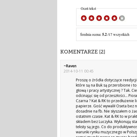
Oceń tekst
Średnia ocena:
5.2
/17 wszystkich
KOMENTARZE [2]
~Raven
2014-10-11 00:45
Proszę o źródła dotyczące reedycj
które są na Buk są przerobione i t
głową i pracy artystycznej ? Tak. 
odcinając się od przeszłości… Pios
Czarna ? Kat & RK to przedłużenie li
papierze. Gość wywalił Oseta bez 
dosadnie na fb. Nie słyszałem o ż
ostatnim czasie. Kat & RK to w pra
składem bez Luczyka. Wykonują sta
teksty są jego. Co do produktywnoś
warunki rynku muzycznego w Polszy.