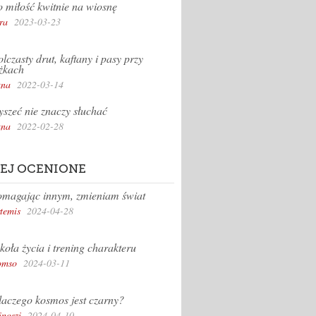
 miłość kwitnie na wiosnę
ra
2023-03-23
lczasty drut, kaftany i pasy przy
żkach
na
2022-03-14
yszeć nie znaczy słuchać
na
2022-02-28
EJ OCENIONE
magając innym, zmieniam świat
temis
2024-04-28
koła życia i trening charakteru
omso
2024-03-11
aczego kosmos jest czarny?
inoszi
2024-04-10