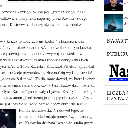
K
ne
” rozkocha każdego. W miejsce „szamańskiego” finału,
Ni
 i całkowicie nowy tekst napisany przez Kostrzewskiego.
Ar
oman Kostrzewski, kończy się dwoma utworami z
NAJAKT
owy krążek to „odgrzewane kotlety” i komercja. Czy
ucić takimi określeniami? KAT udowodnił na tym krążku,
o wystawiają takie opinie, zazwyczaj nie wiedzą, że
PUBLIK
 wersji akustycznej to masa roboty i odkrywania tych
ci KAT’a (Piotr Radecki i Krzysztof Pistelok) sprawdzili
y. Ich aranżacje przyćmiewają złożonością wydaną również
 „Acoustic 8 filmów”. To dla mnie dowód, że Piotr Luczyk
na się również zastanowić, czy w tym „Katowskim” światku
 Płytę „Rarities” promowały obydwa „KAT’y”, a niedługo
LICZBA
i o powstaniu „konkurencyjnej” płyty akustycznej. Czy to
CZYTAJ
 jest jedynie to, że to bardzo dobry okres dla Kat &
Roman Kostrzewski.
Na dowód tego, że
chłopakom nie brakuje pomysłów, informuję,
że „Katowska drużyna” wraca do studia już w