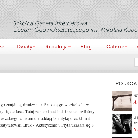
ze
Działy
Redakcja
Blogi
Galerie
POLECA
Mi
Ar
 go znajdują, drudzy nie. Szukają go w szkołach, w
 się do lasu. Tutaj za nami jest buk i postanowiliśmy
Ał
zewskiego znakomicie oddają tematykę oraz klimat
tr
atytułowali „Buk - Akustycznie”. Płyta ukazała się 8
Sz