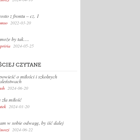
osto z frontu – cz. 1
omso
2022-03-20
może by tak….
priria
2024-05-25
ŚCIEJ CZYTANE
owieść o miłości i szkolnych
aleństwach
sh
2024-06-20
 zła miłość
tek
2024-01-20
m w sobie odwagę, by iść dalej
inoszi
2024-06-22