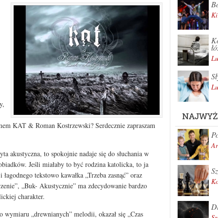
Bo
Ki
Ko
łó
Lu
Sł
Lu
y,
NAJWYŻ
umem KAT & Roman Kostrzewski? Serdecznie zapraszam
Po
Ar
ta akustyczna, to spokojnie nadaje się do słuchania w
biadków. Jeśli miałaby to być rodzina katolicka, to ja
Sz
 i łagodnego tekstowo kawałka „Trzeba zasnąć” oraz
K
jrzenie”, „Buk- Akustycznie” ma zdecydowanie bardzo
ickiej charakter.
Dl
o wymiaru „drewnianych” melodii, okazał się „Czas
Sz