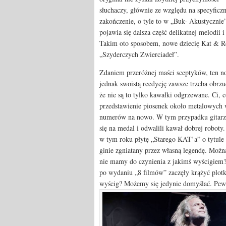
słuchaczy, głównie ze względu na specyficz
zakończenie, o tyle to w „Buk- Akustycznie
pojawia się dalsza część delikatnej melodii
Takim oto sposobem, nowe dziecię Kat & R
„Szyderczych Zwierciadeł”.
Zdaniem przeróżnej maści sceptyków, ten n
jednak swoistą reedycję zawsze trzeba obrz
że nie są to tylko kawałki odgrzewane. Ci, c
przedstawienie piosenek około metalowych w
numerów na nowo. W tym przypadku gitarzyś
się na medal i odwalili kawał dobrej robot
w tym roku płytę „Starego KAT’a” o tytule
ginie zgniatany przez własną legendę. Moż
nie mamy do czynienia z jakimś wyścigiem?
po wydaniu „8 filmów” zaczęły krążyć plotk
wyścig? Możemy się jedynie domyślać. Pewne