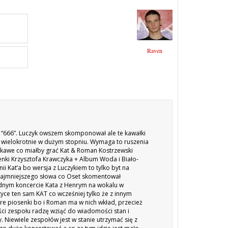
Raven
i “666”. Luczyk owszem skomponował ale te kawałki
o wielokrotnie w dużym stopniu. Wymaga to ruszenia
Ciekawe co miałby grać Kat & Roman Kostrzewski
enki Krzysztofa Krawczyka + Album Woda i Biało-
nii Kat’a bo wersja z Luczykiem to tylko byt na
najmniejszego słowa co Oset skomentował
adnym koncercie Kata z Henrym na wokalu w
ktyce ten sam
KAT
co wcześniej tylko że z innym
re piosenki bo i Roman ma w nich wkład, przecież
ci zespołu radzę wziąć do wiadomości stan i
 Niewiele zespołów jest w stanie utrzymać się z