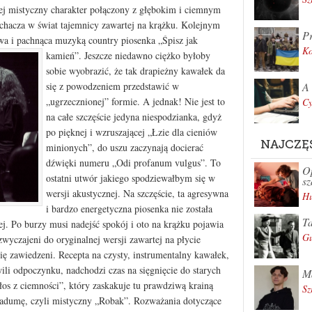
Jej mistyczny charakter połączony z głębokim i ciemnym
hacza w świat tajemnicy zawartej na krążku. Kolejnym
Pr
wa i pachnąca muzyką country piosenka „Śpisz jak
K
kamień”.
Jeszcze niedawno ciężko byłoby
sobie wyobrazić, że tak drapieżny kawałek da
A 
się z powodzeniem przedstawić w
„ugrzecznionej” formie. A jednak! Nie jest to
Cy
na całe szczęście jedyna niespodzianka, gdyż
po pięknej i wzruszającej „Łzie dla cieniów
NAJCZĘ
minionych”, do uszu zaczynają docierać
dźwięki numeru „Odi profanum vulgus”. To
Op
ostatni utwór jakiego spodziewałbym się w
sz
wersji akustycznej. Na szczęście, ta agresywna
Hu
i bardzo energetyczna piosenka nie została
Ta
j. Po burzy musi nadejść spokój i oto na krążku pojawia
Gu
wyczajeni do oryginalnej wersji zawartej na płycie
ię zawiedzeni. Recepta na czysty, instrumentalny kawałek,
li odpoczynku, nadchodzi czas na sięgnięcie do starych
Ma
łos z ciemności”, który zaskakuje tu prawdziwą krainą
Sz
adumę, czyli mistyczny „Robak”. Rozważania dotyczące