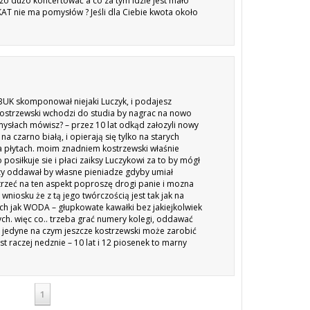
o dużo koncertować a co za tym idzie jest mało
KAT
nie ma pomysłów ? Jeśli dla Ciebie kwota około
BUK
skomponował niejaki Luczyk, i podajesz
ostrzewski wchodzi do studia by nagrac na nowo
mysłach mówisz? – przez 10 lat odkąd załozyli nowy
czarno białą, i opierają się tylko na starych
na płytach. moim znadniem kostrzewski właśnie
osiłkuje sie i płaci zaiksy Luczykowi za to by mógł
czy oddawał by własne pieniadze gdyby umiał
zeć na ten aspekt poproszę drogi panie i mozna
iosku że z tą jego twórczością jest tak jak na
ch jak
WODA
– głupkowate kawałki bez jakiejkolwiek
ych. więc co.. trzeba grać numery kolegi, oddawać
o jedyne na czym jeszcze kostrzewski może zarobić
t raczej nedznie – 10 lat i 12 piosenek to marny
1