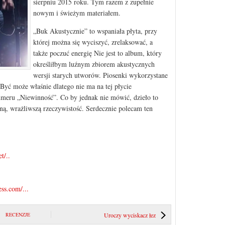
sierpniu 2015 roku. Tym razem z zupełnie
nowym i świeżym materiałem.
„Buk Akustycznie” to wspaniała płyta, przy
której można się wyciszyć, zrelaksować, a
także poczuć energię Nie jest to album, który
określiłbym luźnym zbiorem akustycznych
wersji starych utworów. Piosenki wykorzystane
Być może właśnie dlatego nie ma na tej płycie
meru „Niewinność”. Co by jednak nie mówić, dzieło to
nną, wrażliwszą rzeczywistość. Serdecznie polecam ten
t/..
ess.com/...
RECENZJE
Uroczy wyciskacz łez