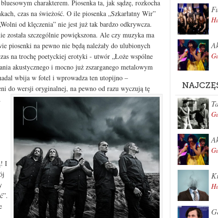
ują bluesowym charakterem. Piosenka ta, jak sądzę, rozkocha
Fu
nkach, czas na świeżość. O ile piosenka „Szkarłatny Wir”
Hu
Wolni od klęczenia” nie jest już tak bardzo odkrywcza.
ie została szczególnie powiększona. Ale czy muzyka ma
Ak
wie piosenki na pewno nie będą należały do ulubionych
Gu
as na trochę poetyckiej erotyki - utwór „Łoże wspólne
ania akustycznego i mocno już zszarganego metalowym
adal wbija w fotel i wprowadza ten utopijno –
NAJCZĘ
ni do wersji oryginalnej, na pewno od razu wyczują tę
.
Ta
Gu
Ak
Gu
! I
ój
Kr
y
Hu
ć”.
e
Ge