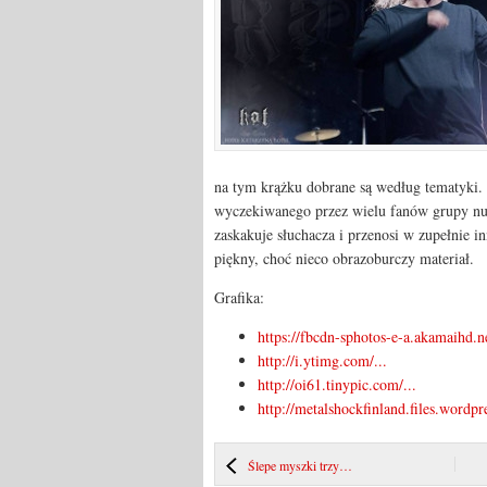
na tym krążku dobrane są według tematyki. 
wyczekiwanego przez wielu fanów grupy nu
zaskakuje słuchacza i przenosi w zupełnie i
piękny, choć nieco obrazoburczy materiał.
Grafika:
https://fbcdn-sphotos-e-a.akamaihd.ne
http://i.ytimg.com/...
http://oi61.tinypic.com/...
http://metalshockfinland.files.wordpr
Ślepe myszki trzy…