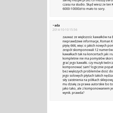
samej muzyki przez co muszą bardz
czasu na studio. Skąd wiesz że ten
6000-10000zł to mało to sory.
~ada
2014-10-10 15:56
zauważ ze większośc kawałków na
nieprawdziwe informacje, Roman K
płytę 666, więc o jakich nowych po
zespół skomponowali 12 numerów na 
kawałkach tak na koncertach jak i 
kompletnie nie ma pomysłów skoro p
grać jego kawałki. czy muzyk twór
komponować sam? logicznie popatr
bez większych problemów dość do wn
jego solowych płytach takich nędza
siły zaistnienia na półkach sklepow
mu działę za prawa autorskie bo t
jako tako, ale z komponowaniem jes
wynik. prawda?