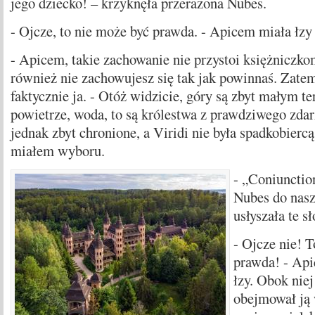
jego dziecko! – krzyknęła przerażona Nubes.
- Ojcze, to nie może być prawda. - Apicem miała łzy
- Apicem, takie zachowanie nie przystoi księżniczko
również nie zachowujesz się tak jak powinnaś. Zatem
faktycznie ja. - Otóż widzicie, góry są zbyt małym te
powietrze, woda, to są królestwa z prawdziwego zdar
jednak zbyt chronione, a Viridi nie była spadkobiercą
miałem wyboru.
- „Coniunctio
Nubes do nasz
usłyszała te s
- Ojcze nie! 
prawda! - Api
łzy. Obok niej
obejmował ją