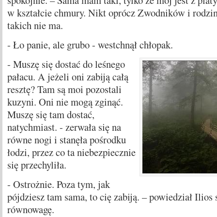
spokojnie. – Sama mam taki, tylko że mój jest z plat
w kształcie chmury. Nikt oprócz Zwodników i rodzin
takich nie ma.
- Ło panie, ale grubo - westchnął chłopak.
- Muszę się dostać do leśnego
pałacu. A jeżeli oni zabiją całą
resztę? Tam są moi pozostali
kuzyni. Oni nie mogą zginąć.
Muszę się tam dostać,
natychmiast. - zerwała się na
równe nogi i stanęła pośrodku
łodzi, przez co ta niebezpiecznie
się przechyliła.
- Ostrożnie. Poza tym, jak
pójdziesz tam sama, to cię zabiją. – powiedział Ilios 
równowagę.