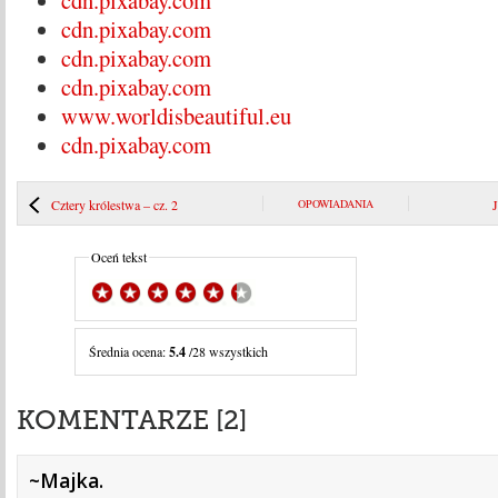
cdn.pixabay.com
cdn.pixabay.com
cdn.pixabay.com
cdn.pixabay.com
www.worldisbeautiful.eu
cdn.pixabay.com
Cztery królestwa – cz. 2
OPOWIADANIA
J
Oceń tekst
Średnia ocena:
5.4
/28 wszystkich
KOMENTARZE [2]
~Majka.