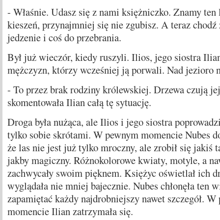
- Właśnie. Udasz się z nami księżniczko. Znamy ten 
kieszeń, przynajmniej się nie zgubisz. A teraz chodź
jedzenie i coś do przebrania.
Był już wieczór, kiedy ruszyli. Ilios, jego siostra Ili
mężczyzn, którzy wcześniej ją porwali. Nad jezioro 
- To przez brak rodziny królewskiej. Drzewa czują jej
skomentowała Ilian całą tę sytuację.
Droga była nużąca, ale Ilios i jego siostra poprowadz
tylko sobie skrótami. W pewnym momencie Nubes do
że las nie jest już tylko mroczny, ale zrobił się jakiś 
jakby magiczny. Różnokolorowe kwiaty, motyle, a na
zachwycały swoim pięknem. Księżyc oświetlał ich dr
wyglądała nie mniej bajecznie. Nubes chłonęła ten wi
zapamiętać każdy najdrobniejszy nawet szczegół. 
momencie Ilian zatrzymała się.