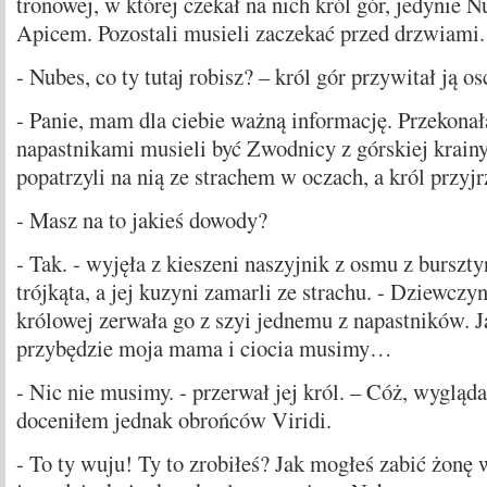
tronowej, w której czekał na nich król gór, jedynie 
Apicem. Pozostali musieli zaczekać przed drzwiami.
- Nubes, co ty tutaj robisz? – król gór przywitał ją os
- Panie, mam dla ciebie ważną informację. Przekonał
napastnikami musieli być Zwodnicy z górskiej krainy
popatrzyli na nią ze strachem w oczach, a król przyjr
- Masz na to jakieś dowody?
- Tak. - wyjęła z kieszeni naszyjnik z osmu z burszt
trójkąta, a jej kuzyni zamarli ze strachu. - Dziewczyn
królowej zerwała go z szyi jednemu z napastników. J
przybędzie moja mama i ciocia musimy…
- Nic nie musimy. - przerwał jej król. – Cóż, wygląda 
doceniłem jednak obrońców Viridi.
- To ty wuju! Ty to zrobiłeś? Jak mogłeś zabić żonę 