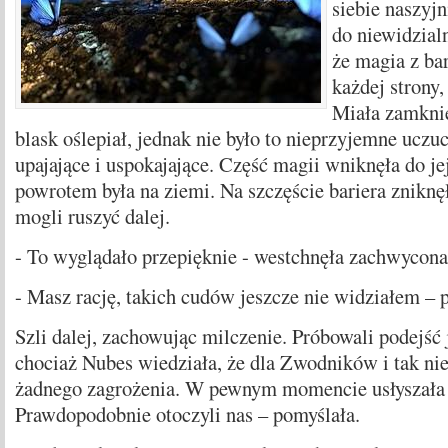
siebie naszyjn
do niewidzialn
że magia z bar
każdej strony,
Miała zamknię
blask oślepiał, jednak nie było to nieprzyjemne uczuc
upajające i uspokajające. Część magii wniknęła do jej
powrotem była na ziemi. Na szczęście bariera zniknę
mogli ruszyć dalej.
- To wyglądało przepięknie - westchnęła zachwycona 
- Masz rację, takich cudów jeszcze nie widziałem – p
Szli dalej, zachowując milczenie. Próbowali podejść j
chociaż Nubes wiedziała, że dla Zwodników i tak nie
żadnego zagrożenia. W pewnym momencie usłyszała j
Prawdopodobnie otoczyli nas – pomyślała.