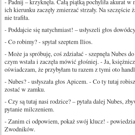
- Padnij – krzyknęła. Całą piątką pochyliła akurat 
ich kierunku zaczęły zmierzać strzały. Na szczęście 
nie trafiła.
- Poddajcie się natychmiast! – usłyszeli głos dowód
- Co robimy? - spytał szeptem Ilios.
- Może ja spróbuję, coś zdziałać - szepnęła Nubes 
czym wstała i zaczęła mówić głośniej. - Ja, księżnic
oświadczam, że przybyłam tu razem z tymi oto hand
- Nubes? - usłyszała głos Apicem. - Co ty tutaj robis
zostać w zamku.
- Czy są tutaj nasi rodzice? – pytała dalej Nubes, zb
pytanie milczeniem.
- Zanim ci odpowiem, pokaż swój klucz! - powiedzi
Zwodników.