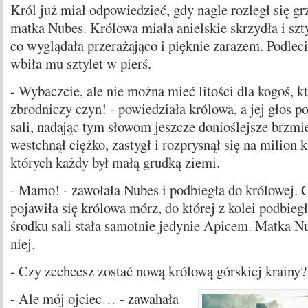
Król już miał odpowiedzieć, gdy nagle rozległ się gr
matka Nubes. Królowa miała anielskie skrzydła i szty
co wyglądała przerażająco i pięknie zarazem. Podleci
wbiła mu sztylet w pierś.
- Wybaczcie, ale nie można mieć litości dla kogoś, kt
zbrodniczy czyn! - powiedziała królowa, a jej głos p
sali, nadając tym słowom jeszcze donioślejsze brzmi
westchnął ciężko, zastygł i rozprysnął się na milion 
których każdy był małą grudką ziemi.
- Mamo! - zawołała Nubes i podbiegła do królowej. 
pojawiła się królowa mórz, do której z kolei podbie
środku sali stała samotnie jedynie Apicem. Matka N
niej.
- Czy zechcesz zostać nową królową górskiej krainy? 
- Ale mój ojciec… - zawahała