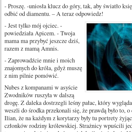
- Proszę. -uniosła klucz do góry, tak, aby światło ks
odbić od diamentu. – A teraz odpowiedz!
- Jest tylko mój ojciec. -
powiedziała Apicem. - Twoja
mama ma przybyć jeszcze dziś,
razem z mamą Amnis.
- Zaprowadźcie mnie i moich
znajomych do króla, gdyż muszę
z nim pilnie pomówić.
Nubes z kompanami w asyście
Zwodników ruszyła w dalszą
drogę. Z daleka dostrzegli leśny pałac, który wygląd
weszli do środka przekonali się, że prawdą było to,
Ilian, że na każdym z korytarzy były tu portrety żyją
członków rodziny królewskiej. Strażnicy wpuścili jed