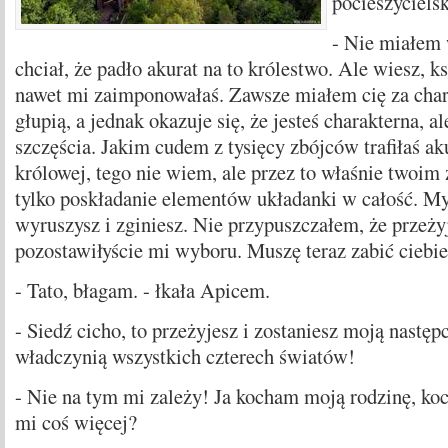
pocieszyciels
- Nie miałem 
chciał, że padło akurat na to królestwo. Ale wiesz, k
nawet mi zaimponowałaś. Zawsze miałem cię za chara
głupią, a jednak okazuje się, że jesteś charakterna, a
szczęścia. Jakim cudem z tysięcy zbójców trafiłaś a
królowej, tego nie wiem, ale przez to właśnie twoim
tylko poskładanie elementów układanki w całość. My
wyruszysz i zginiesz. Nie przypuszczałem, że przeżyj
pozostawiłyście mi wyboru. Muszę teraz zabić ciebie
- Tato, błagam. - łkała Apicem.
- Siedź cicho, to przeżyjesz i zostaniesz moją następ
władczynią wszystkich czterech światów!
- Nie na tym mi zależy! Ja kocham moją rodzinę, ko
mi coś więcej?