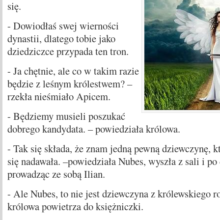
się.
- Dowiodłaś swej wierności
dynastii, dlatego tobie jako
dziedziczce przypada ten tron.
- Ja chętnie, ale co w takim razie
będzie z leśnym królestwem? –
rzekła nieśmiało Apicem.
- Będziemy musieli poszukać
dobrego kandydata. – powiedziała królowa.
- Tak się składa, że znam jedną pewną dziewczynę, k
się nadawała. –powiedziała Nubes, wyszła z sali i po 
prowadząc ze sobą Ilian.
- Ale Nubes, to nie jest dziewczyna z królewskiego ro
królowa powietrza do księżniczki.