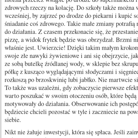
zdrowych rzeczy na kolację. Do szkoły także można 
wcześniej, by zajrzeć po drodze do piekarni i kupić s
śniadanie coś zdrowego. Takie małe zmiany potrafią
do działania. Z czasem przekonacie się, że przestani
pizzę, a widok frytek będzie was obrzydzał. Brzmi nie
właśnie jest. Uwierzcie! Dzięki takim małym kroko
swoje złe nawyki żywieniowe i ani się obejrzycie, ja
ze sobą butelkę źródlanej wody, w sklepie bez skrup
półkę z kusząco wyglądającymi słodyczami i sięgniec
rozkoszą po brzoskwinię lubi jabłko. Nie martwcie si
To także was uzależni, gdy zobaczycie pierwsze efe
warto poszukać w swoim otoczeniu osób, które będą 
motywowały do działania. Obserwowanie ich postępó
będziecie chcieli pozostać w tyle i zaczniecie na po
siebie.
Nikt nie żałuje inwestycji, która się spłaca. Jeśli zai