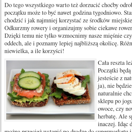
Do tego wszystkiego warto też dorzucić choćby odro
początku może to być nawet godzina tygodniowo. Sta
chodzić i jak najmniej korzystać ze środków miejski
Odkurzmy rowery i organizujmy sobie ciekawe rowe
Dzięki temu nie tylko wzmocnimy nasze mięśnie cz
oddech, ale i poznamy lepiej najbliższą okolicę. Różn
niewielka, a ile korzyści!
Cała reszta le
Początki będą 
jesteście z na
ja), nie będzi
naturalnie chc
sklepu po jogu
owoce, czy no
herbatę. Ale s
inaczej. Idąc 
można przecież wstąpić po drodze do supermarketu i 