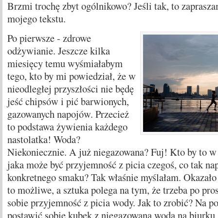
Brzmi trochę zbyt ogólnikowo? Jeśli tak, to zaprasza
mojego tekstu.
Po pierwsze - zdrowe
odżywianie. Jeszcze kilka
miesięcy temu wyśmiałabym
tego, kto by mi powiedział, że w
nieodległej przyszłości nie będę
jeść chipsów i pić barwionych,
gazowanych napojów. Przecież
to podstawa żywienia każdego
nastolatka! Woda?
Niekoniecznie. A już niegazowana? Fuj! Kto by to w
jaka może być przyjemność z picia czegoś, co tak n
konkretnego smaku? Tak właśnie myślałam. Okazało s
to możliwe, a sztuka polega na tym, że trzeba po pro
sobie przyjemność z picia wody. Jak to zrobić? Na po
postawić sobie kubek z niegazowaną wodą na biurku,