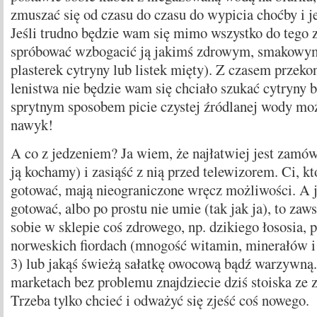
zmuszać się od czasu do czasu do wypicia choćby i j
Jeśli trudno będzie wam się mimo wszystko do tego 
spróbować wzbogacić ją jakimś zdrowym, smakowym
plasterek cytryny lub listek mięty). Z czasem przekon
lenistwa nie będzie wam się chciało szukać cytryny 
sprytnym sposobem picie czystej źródlanej wody m
nawyk!
A co z jedzeniem? Ja wiem, że najłatwiej jest zamów
ją kochamy) i zasiąść z nią przed telewizorem. Ci, kt
gotować, mają nieograniczone wręcz możliwości. A je
gotować, albo po prostu nie umie (tak jak ja), to za
sobie w sklepie coś zdrowego, np. dzikiego łososia,
norweskich fiordach (mnogość witamin, minerałów
3) lub jakąś świeżą sałatkę owocową bądź warzywną
marketach bez problemu znajdziecie dziś stoiska ze
Trzeba tylko chcieć i odważyć się zjeść coś nowego.