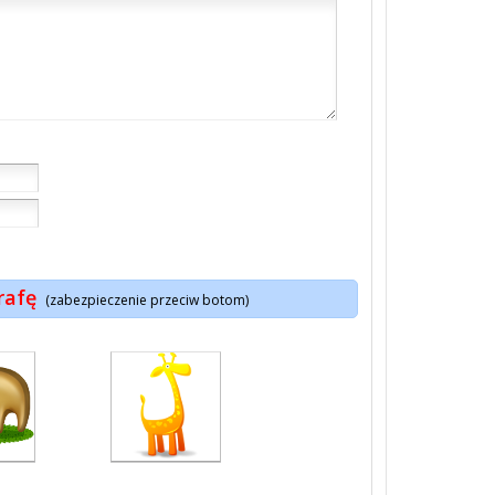
rafę
(zabezpieczenie przeciw botom)