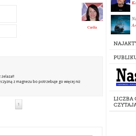
K
Ni
Ar
Cardia
NAJAKT
PUBLIK
 żelaza!!
ężczyzną z magnezu bo potrzebuje go więcej niż
LICZBA
1
CZYTAJ