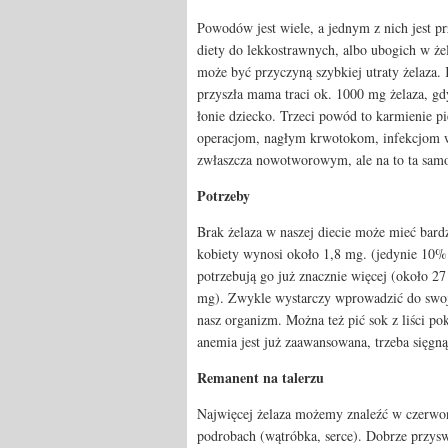
Powodów jest wiele, a jednym z nich jest pr
diety do lekkostrawnych, albo ubogich w ż
może być przyczyną szybkiej utraty żelaza.
przyszła mama traci ok. 1000 mg żelaza, gdyż
łonie dziecko. Trzeci powód to karmienie pi
operacjom, nagłym krwotokom, infekcjom
zwłaszcza nowotworowym, ale na to ta samo
Potrzeby
Brak żelaza w naszej diecie może mieć bard
kobiety wynosi około 1,8 mg. (jedynie 10% 
potrzebują go już znacznie więcej (około 27
mg). Zwykle wystarczy wprowadzić do swoje
nasz organizm. Można też pić sok z liści p
anemia jest już zaawansowana, trzeba sięgną
Remanent na talerzu
Najwięcej żelaza możemy znaleźć w czerwon
podrobach (wątróbka, serce). Dobrze przyswa