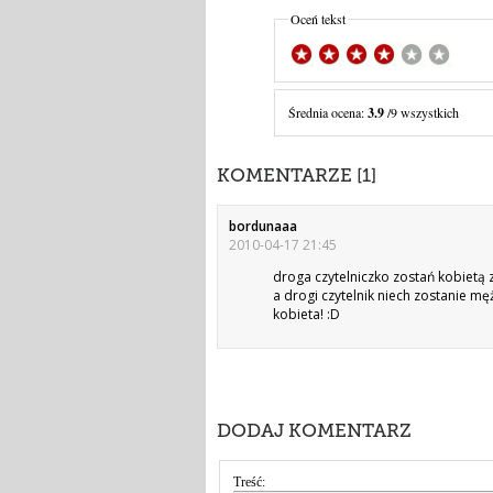
Oceń tekst
Średnia ocena:
3.9
/9 wszystkich
KOMENTARZE [1]
bordunaaa
2010-04-17 21:45
droga czytelniczko zostań kobietą z
a drogi czytelnik niech zostanie m
kobieta! :D
DODAJ KOMENTARZ
Treść: