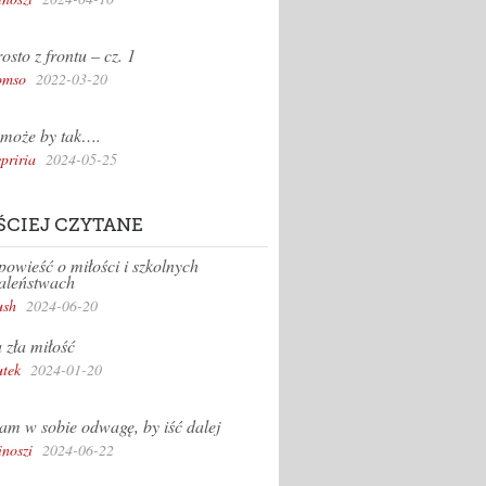
osto z frontu – cz. 1
omso
2022-03-20
może by tak….
priria
2024-05-25
ŚCIEJ CZYTANE
owieść o miłości i szkolnych
aleństwach
sh
2024-06-20
 zła miłość
tek
2024-01-20
m w sobie odwagę, by iść dalej
inoszi
2024-06-22