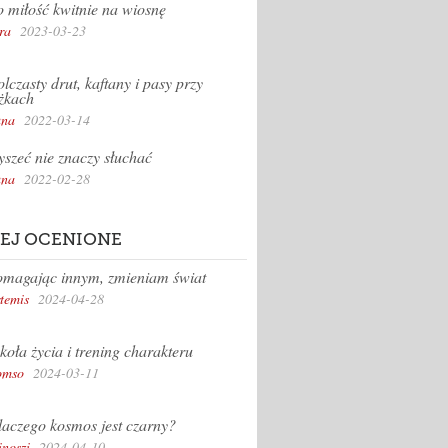
 miłość kwitnie na wiosnę
ra
2023-03-23
lczasty drut, kaftany i pasy przy
żkach
na
2022-03-14
yszeć nie znaczy słuchać
na
2022-02-28
EJ OCENIONE
magając innym, zmieniam świat
temis
2024-04-28
koła życia i trening charakteru
omso
2024-03-11
aczego kosmos jest czarny?
inoszi
2024-04-10