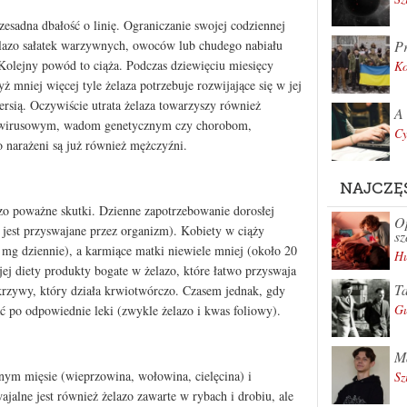
zesadna dbałość o linię. Ograniczanie swojej codziennej
Pr
elazo sałatek warzywnych, owoców lub chudego nabiału
 Kolejny powód to ciąża. Podczas dziewięciu miesięcy
K
 mniej więcej tyle żelaza potrzebuje rozwijające się w jej
ersią. Oczywiście utrata żelaza towarzyszy również
A 
 wirusowym, wadom genetycznym czy chorobom,
Cy
 narażeni są już również mężczyźni.
NAJCZĘ
zo poważne skutki. Dzienne zapotrzebowanie dorosłej
Op
jest przyswajane przez organizm). Kobiety w ciąży
sz
 mg dziennie), a karmiące matki niewiele mniej (około 20
Hu
j diety produkty bogate w żelazo, które łatwo przyswaja
Ta
okrzywy, który działa krwiotwórczo. Czasem jednak, gdy
Gu
ć po odpowiednie leki (zwykle żelazo i kwas foliowy).
Ma
ym mięsie (wieprzowina, wołowina, cielęcina) i
Sz
jalne jest również żelazo zawarte w rybach i drobiu, ale