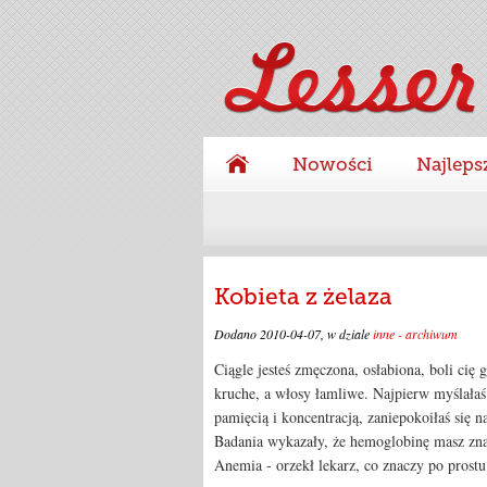
Nowości
Najleps
Kobieta z żelaza
Dodano
2010-04-07
, w dziale
inne - archiwum
Ciągle jesteś zmęczona, osłabiona, boli cię 
kruche, a włosy łamliwe. Najpierw myślałaś 
pamięcią i koncentracją, zaniepokoiłaś się n
Badania wykazały, że hemoglobinę masz zna
Anemia - orzekł lekarz, co znaczy po prostu