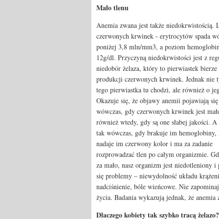
Mało tlenu
Anemia zwana jest także niedokrwistością. 
czerwonych krwinek - erytrocytów spada w
poniżej 3,8 mln/mm3, a poziom hemoglobin
12g/dl. Przyczyną niedokrwistości jest z reg
niedobór żelaza, który to pierwiastek bierze
produkcji czerwonych krwinek. Jednak nie t
tego pierwiastka tu chodzi, ale również o je
Okazuje się, że objawy anemii pojawiają się
wówczas, gdy czerwonych krwinek jest mało
również wtedy, gdy są one słabej jakości. A 
tak wówczas, gdy brakuje im hemoglobiny, 
nadaje im czerwony kolor i ma za zadanie
rozprowadzać tlen po całym organizmie. Gdy
za mało, nasz organizm jest niedotleniony i
się problemy – niewydolność układu krążeni
nadciśnienie, bóle wieńcowe. Nie zapomina
życia. Badania wykazują jednak, że anemia z
Dlaczego kobiety tak szybko tracą żelazo?