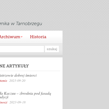
Archiwum
Historia
NE ARTYKUŁY
strzowie dobrej śmierci
temis
2023-09-20
ła Kaczuu – zbrodnia pod fasadą
adycji
inoszi
2023-09-18