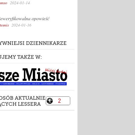
omso
2024-01-14
eweryfikowalna opowieść
temis
2024-01-16
YWNIEJSI DZIENNIKARZE
UJEMY TAKŻE W:
 OSÓB AKTUALNIE
ĄCYCH LESSERA