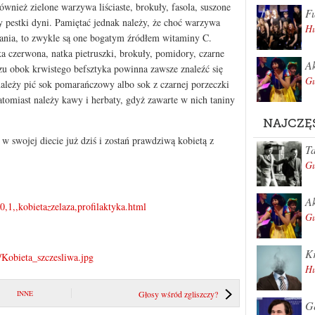
ównież zielone warzywa liściaste, brokuły, fasola, suszone
Fu
y pestki dyni. Pamiętać jednak należy, że choć warzywa
Hu
hłania, to zwykle są one bogatym źródłem witaminy C.
a czerwona, natka pietruszki, brokuły, pomidory, czarne
Ak
erzu obok krwistego befsztyka powinna zawsze znaleźć się
Gu
ależy pić sok pomarańczowy albo sok z czarnej porzeczki
tomiast należy kawy i herbaty, gdyż zawarte w nich taniny
NAJCZĘ
 swojej diecie już dziś i zostań prawdziwą kobietą z
Ta
Gu
Ak
0,1,,kobieta
z
zelaza,profilaktyka.html
Gu
Kr
/Kobieta_szczesliwa.jpg
Hu
INNE
Głosy wśród zgliszczy?
Ge