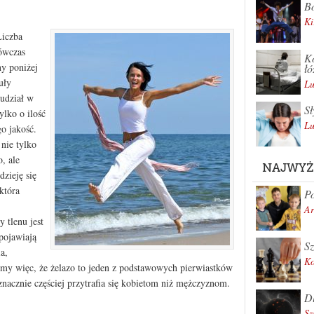
Bo
Ki
Liczba
ówczas
Ko
y poniżej
łó
uły
Lu
 udział w
Sł
ylko o ilość
Lu
go jakość.
 nie tylko
, ale
NAJWYŻ
dzieję się
która
Po
Ar
 tlenu jest
 pojawiają
Sz
a,
K
jmy więc, że żelazo to jeden z podstawowych pierwiastków
nacznie częściej przytrafia się kobietom niż mężczyznom.
Dl
Sz