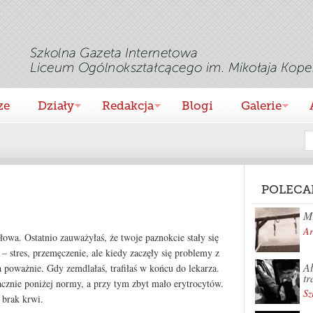
ze
Działy
Redakcja
Blogi
Galerie
POLECA
Mi
Ar
głowa. Ostatnio zauważyłaś, że twoje paznokcie stały się
– stres, przemęczenie, ale kiedy zaczęły się problemy z
Ał
a poważnie. Gdy zemdlałaś, trafiłaś w końcu do lekarza.
tr
cznie poniżej normy, a przy tym zbyt mało erytrocytów.
Sz
 brak krwi.