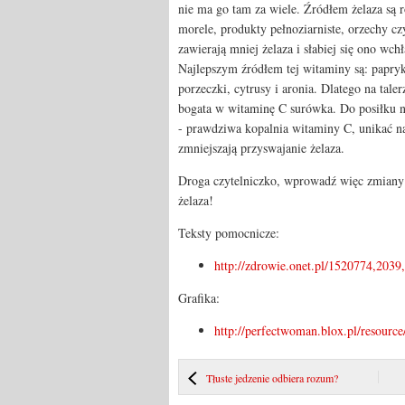
nie ma go tam za wiele. Źródłem żelaza są r
morele, produkty pełnoziarniste, orzechy cz
zawierają mniej żelaza i słabiej się ono wc
Najlepszym źródłem tej witaminy są: papryk
porzeczki, cytrusy i aronia. Dlatego na tal
bogata w witaminę C surówka. Do posiłku n
- prawdziwa kopalnia witaminy C, unikać na
zmniejszają przyswajanie żelaza.
Droga czytelniczko, wprowadź więc zmiany w
żelaza!
Teksty pomocnicze:
http://zdrowie.onet.pl/1520774,2039,
Grafika:
http://perfectwoman.blox.pl/resource
Tłuste jedzenie odbiera rozum?