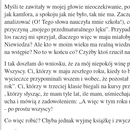
Myśli te zawitały w mojej głowie nieoczekiwanie, po
jak kamfora, a spokoju jak nie było, tak nie ma. Zac
analizować (O! Tego słowa nauczyła mnie szkoła!), co
przyczyną „mojego przedmaturalnego lęku”. Przypad
los raczej mi sprzyjał, dlaczego więc w maju miałoby
Niewiedza? Ale kto w moim wieku ma realną wiedzę,
na wstępie? No to w końcu co? Czyżby ktoś rzucił n
I tak doszłam do wniosku, że za mój niepokój winę p
Wszyscy. Ci, którzy w maju zeszłego roku, kiedy to 
wycieczce przypominali wszem i wobec, że pozostał 
rok”. Ci, którzy w trzeciej klasie biegali na kursy p
, którzy słysząc, że mam tyle lat, ile mam, uśmiechaj
ucha i mówią z zadowoleniem: „A więc w tym roku 
- po prostu wszyscy!
Co więc robić? Chyba jednak wyjmę książkę i zwycza