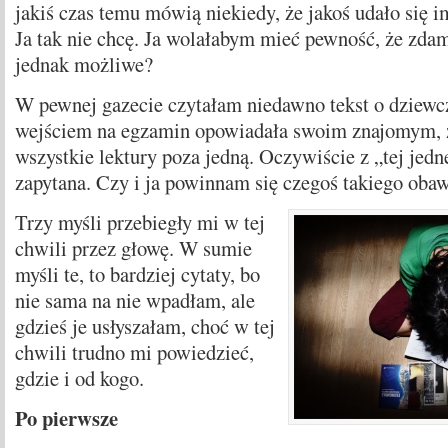
jakiś czas temu mówią niekiedy, że jakoś udało się im
Ja tak nie chcę. Ja wolałabym mieć pewność, że zda
jednak możliwe?
W pewnej gazecie czytałam niedawno tekst o dziewcz
wejściem na egzamin opowiadała swoim znajomym, ż
wszystkie lektury poza jedną. Oczywiście z „tej jedne
zapytana. Czy i ja powinnam się czegoś takiego oba
Trzy myśli przebiegły mi w tej
chwili przez głowę. W sumie
myśli te, to bardziej cytaty, bo
nie sama na nie wpadłam, ale
gdzieś je usłyszałam, choć w tej
chwili trudno mi powiedzieć,
gdzie i od kogo.
Po pierwsze