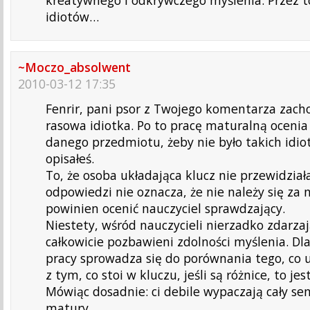
kreatywnego i odkrywczego myślenia. Przez t
idiotów…
~Moczo_absolwent
2010-03-12 17:35
Fenrir, pani psor z Twojego komentarza zacho
rasowa idiotka. Po to pracę maturalną ocenia
danego przedmiotu, żeby nie było takich idi
opisałeś.
To, że osoba układająca klucz nie przewidziała
odpowiedzi nie oznacza, że nie należy się za n
powinien ocenić nauczyciel sprawdzający.
Niestety, wśród nauczycieli nierzadko zdarzaj
całkowicie pozbawieni zdolności myślenia. Dl
pracy sprowadza się do porównania tego, co 
z tym, co stoi w kluczu, jeśli są różnice, to jest
Mówiąc dosadnie: ci debile wypaczają cały se
matury.