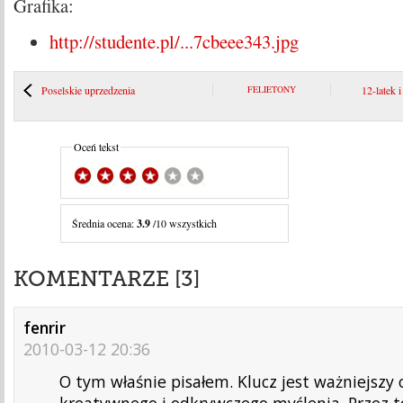
Grafika:
http://studente.pl/...7cbeee343.jpg
Poselskie uprzedzenia
FELIETONY
12-latek 
Oceń tekst
Średnia ocena:
3.9
/10 wszystkich
KOMENTARZE [3]
fenrir
2010-03-12 20:36
O tym właśnie pisałem. Klucz jest ważniejszy 