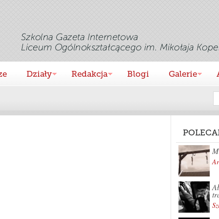
ze
Działy
Redakcja
Blogi
Galerie
POLECA
Mi
Ar
Ał
tr
Sz