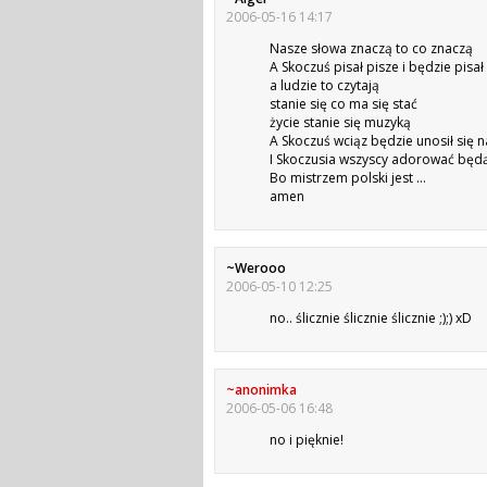
2006-05-16 14:17
Nasze słowa znaczą to co znaczą
A Skoczuś pisał pisze i będzie pisał
a ludzie to czytają
stanie się co ma się stać
życie stanie się muzyką
A Skoczuś wciąz będzie unosił się 
I Skoczusia wszyscy adorować będ
Bo mistrzem polski jest …
amen
~Werooo
2006-05-10 12:25
no.. ślicznie ślicznie ślicznie ;);) xD
~anonimka
2006-05-06 16:48
no i pięknie!