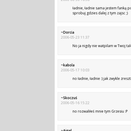
ładnie, ładnie sama jestem fanką po
sprobuj gdzies dalej z tym zajsc ;)
~Dorcia
2006-05-23 11:37
No ja nigdy nie watpilam w Twoj tal
~kabola
2006-05-17 10:03
no ładnie, ładnie :) jak zwykle zresztą
~Skoczuś
2006-05-16 15:22
no rozwaliłeś mnie tym Grzesiu :P
~Aigel