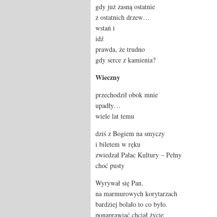
gdy już zasną ostatnie
z ostatnich drzew…
wstań i
idź
prawda, że trudno
gdy serce z kamienia?
Wieczny
przechodził obok mnie
upadły…
wiele lat temu
dziś z Bogiem na smyczy
i biletem w ręku
zwiedzał Pałac Kultury – Pełny
choć pusty
Wyrywał się Pan.
na marmurowych korytarzach
bardziej bolało to co było.
ponaprawiać chciał życie