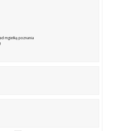
nad mgiełką poznania
ą