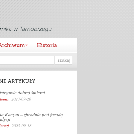
Archiwum
Historia
NE ARTYKUŁY
strzowie dobrej śmierci
temis
2023-09-20
ła Kaczuu – zbrodnia pod fasadą
adycji
inoszi
2023-09-18