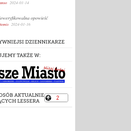
omso
2024-01-14
eweryfikowalna opowieść
temis
2024-01-16
YWNIEJSI DZIENNIKARZE
UJEMY TAKŻE W:
 OSÓB AKTUALNIE
ĄCYCH LESSERA