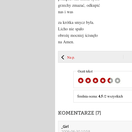
grzechy zmazać, odkupić
nas i was
za krótka smycz była.
Licho nie spało
obrożę mocniej ścisnęło
na Amen.
Na p.
Oceń tekst
Średnia ocena:
4.5
/2 wszystkich
KOMENTARZE [7]
_Girl
2006-06-30 10:58