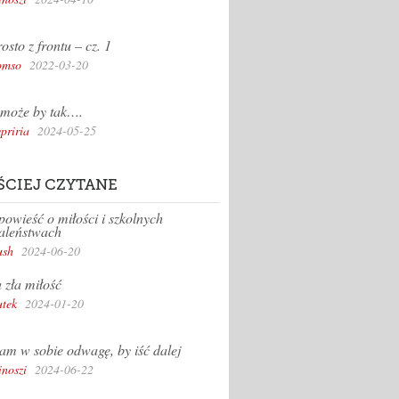
osto z frontu – cz. 1
omso
2022-03-20
może by tak….
priria
2024-05-25
ŚCIEJ CZYTANE
owieść o miłości i szkolnych
aleństwach
sh
2024-06-20
 zła miłość
tek
2024-01-20
m w sobie odwagę, by iść dalej
inoszi
2024-06-22