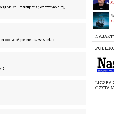
K
ezji tyle, że… marnujesz się dziewczyno tutaj,
Ni
Ar
NAJAKT
ent poetycki:* pieknie piszesz Slonko:
:
PUBLIK
 :)
LICZBA
CZYTAJ