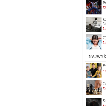
Bo
Ki
Ko
łó
Lu
Sł
Lu
NAJWYŻ
Po
Ar
Sz
K
Dl
Sz