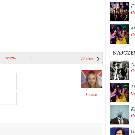
Fu
Hu
Ak
Gu
NAJCZĘ
POEZJA
Od serca
Ta
Gu
Ak
Gu
Skoczuś
Kr
Hu
Ge