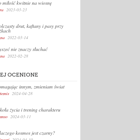
 miłość kwitnie na wiosnę
ra
2023-03-23
lczasty drut, kaftany i pasy przy
żkach
na
2022-03-14
yszeć nie znaczy słuchać
na
2022-02-28
EJ OCENIONE
magając innym, zmieniam świat
temis
2024-04-28
koła życia i trening charakteru
omso
2024-03-11
aczego kosmos jest czarny?
inoszi
2024-04-10