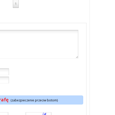
1
rafę
(zabezpieczenie przeciw botom)