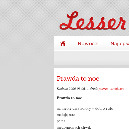
Nowości
Najleps
Prawda to noc
Dodano
2006-05-06
, w dziale
poezja - archiwum
Prawda to noc
na niebie dwa kolory – dobro i zło
malują noc
pełną
niedośnionych chwil,