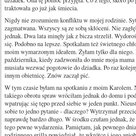
dziadek. Ona tę pomoc przyjęła. Co z tego, skoro p
traktowała go już jak śmiecia.
Nigdy nie zrozumiem konfliktu w mojej rodzinie. Sy
zagmatwana. Wszyscy są ze sobą skłóceni. Nie zagłę
jednak. Dwa lata minęły jak z bicza strzelił. Wydor
się. Podobno na lepsze. Spotkałam też świetnego chło
moim wymarzonym ideałem. Żyłam tylko dla niego. 
października, kiedy zadzwoniła do mnie moja mama i
musiała wezwać pogotowie do dziadka. Po raz kolejn
innym obietnicę. Znów zaczął pić.
W tym czasie byłam na spotkaniu z moim Karolem. 
takiego obrotu spraw wróciłam jednak do domu i po
wpatrując się tępo przed siebie w jeden punkt. Nieu
sobie to jedno pytanie - dlaczego? Wytrzymał przecie
naprawdę bardzo długo. W środku czułam jednak, że 
tego pewne wydarzenia. Pamiętam, jak pewnego dni
rodzinnego grilla powiedział, że wkrótce i jego anioł