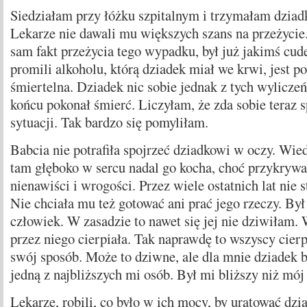
Siedziałam przy łóżku szpitalnym i trzymałam dziadk
Lekarze nie dawali mu większych szans na przeżycie.
sam fakt przeżycia tego wypadku, był już jakimś cud
promili alkoholu, którą dziadek miał we krwi, jest po
śmiertelna. Dziadek nic sobie jednak z tych wyliczeń 
końcu pokonał śmierć. Liczyłam, że zda sobie teraz 
sytuacji. Tak bardzo się pomyliłam.
Babcia nie potrafiła spojrzeć dziadkowi w oczy. Wie
tam głęboko w sercu nadal go kocha, choć przykrywał
nienawiści i wrogości. Przez wiele ostatnich lat nie 
Nie chciała mu też gotować ani prać jego rzeczy. Był 
człowiek. W zasadzie to nawet się jej nie dziwiłam. 
przez niego cierpiała. Tak naprawdę to wszyscy cierp
swój sposób. Może to dziwne, ale dla mnie dziadek 
jedną z najbliższych mi osób. Był mi bliższy niż mój
Lekarze, robili, co było w ich mocy, by uratować dz