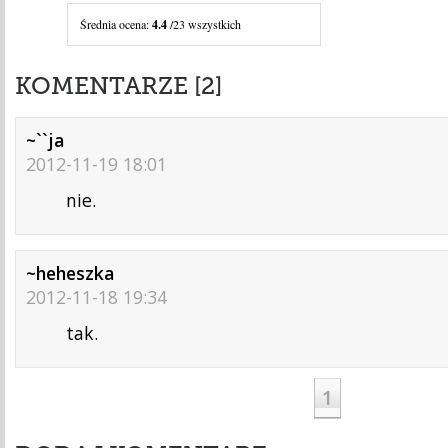
Średnia ocena:
4.4
/23 wszystkich
KOMENTARZE [2]
~``ja
2012-11-19 18:01
nie.
~heheszka
2012-11-18 19:34
tak.
1