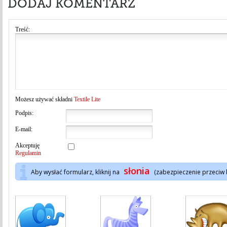
DODAJ KOMENTARZ
Treść:
Możesz używać składni
Textile Lite
Podpis:
E-mail:
Akceptuję
Regulamin
słonia
Aby wysłać formularz, kliknij na
(zabezpieczenie przeciw